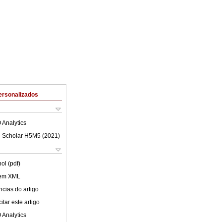
ersonalizados
 Analytics
 Scholar H5M5 (
2021
)
ol (pdf)
 em XML
cias do artigo
tar este artigo
 Analytics