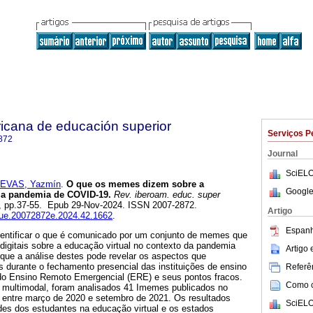
icana de educación superior
Serviços P
872
Journal
SciELO
EVAS, Yazmín
.
O que os memes dizem sobre a
Google
e a pandemia de COVID-19.
Rev. iberoam. educ. super
.42, pp.37-55. Epub 29-Nov-2024. ISSN 2007-2872.
Artigo
isue.20072872e.2024.42.1662
.
Espanh
identificar o que é comunicado por um conjunto de memes que
digitais sobre a educação virtual no contexto da pandemia
Artigo
ue a análise destes pode revelar os aspectos que
 durante o fechamento presencial das instituições de ensino
Referên
s do Ensino Remoto Emergencial (ERE) e seus pontos fracos.
Como ci
multimodal, foram analisados 41 Imemes publicados no
r entre março de 2020 e setembro de 2021. Os resultados
SciELO
des dos estudantes na educação virtual e os estados