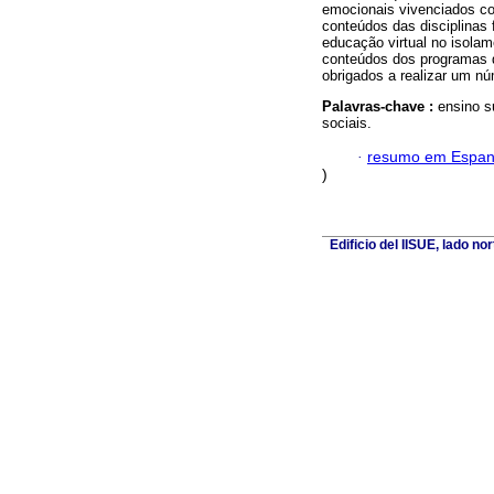
emocionais vivenciados c
conteúdos das disciplinas 
educação virtual no isolam
conteúdos dos programas 
obrigados a realizar um nú
Palavras-chave :
ensino s
sociais.
·
resumo em Espan
)
Edificio del IISUE, lado no