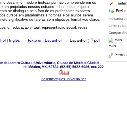
omo desânimo, medo e tristeza por não compreenderem os
Traduç
foram projetados nesses estudos. Identificou-se que a
Enviar 
ento se distinguia pelo fato de os professores exporem
dos cursos em plataformas síncronas e os alunos serem
Indicadore
mero significativo de tarefas sem objetivos formativos claros.
Links rela
uperior; educação virtual; representação social; redes
Compartilh
Mais
hol
|
Inglês
·
texto em Espanhol
·
Espanhol (
pdf
Mais
Permali
rte del centro Cultural Universitario, Ciudad de México, Ciudad
de México, MX, 52784, (52-55) 5622-6986, ext. 222
rieseditor@ries.universia.net