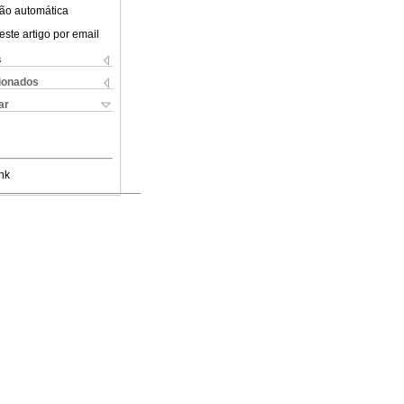
ão automática
este artigo por email
s
cionados
ar
nk