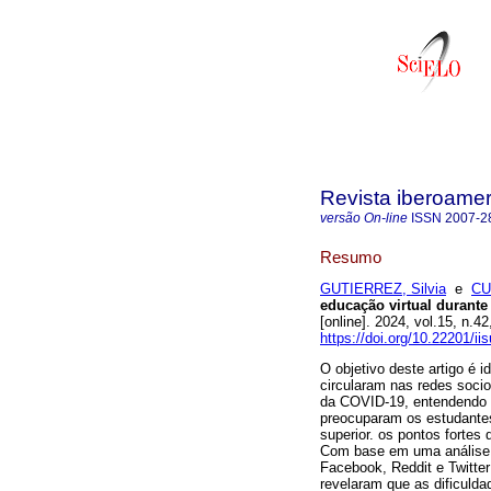
Revista iberoamer
versão On-line
ISSN
2007-2
Resumo
GUTIERREZ, Silvia
e
CU
educação virtual durant
[online]. 2024, vol.15, n
https://doi.org/10.22201/i
O objetivo deste artigo é 
circularam nas redes socio
da COVID-19, entendendo q
preocuparam os estudantes
superior. os pontos forte
Com base em uma análise 
Facebook, Reddit e Twitte
revelaram que as dificulda