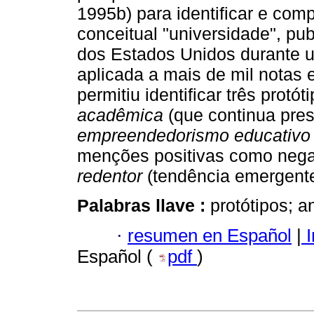
1995b) para identificar e com
conceitual "universidade", pub
dos Estados Unidos durante u
aplicada a mais de mil notas ed
permitiu identificar três protó
acadêmica
(que continua pre
empreendedorismo educativo
menções positivas como nega
redentor
(tendência emergente
Palabras llave :
protótipos; a
·
resumen en Español
|
I
Español (
pdf
)