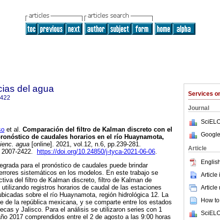
cias del agua
Services 
2422
Journal
SciELO
so
et al.
Comparación del filtro de Kalman discreto con el
Google
 pronóstico de caudales horarios en el río Huaynamota,
ienc. agua
[online]. 2021, vol.12, n.6, pp.239-281.
Article
N 2007-2422.
https://doi.org/10.24850/j-tyca-2021-06-06
.
English
tegrada para el pronóstico de caudales puede brindar
 errores sistemáticos en los modelos. En este trabajo se
Article
tiva del filtro de Kalman discreto, filtro de Kalman de
 utilizando registros horarios de caudal de las estaciones
Article
bicadas sobre el río Huaynamota, región hidrológica 12. La
How to 
e de la república mexicana, y se comparte entre los estados
cas y Jalisco. Para el análisis se utilizaron series con 1
SciELO
 año 2017 comprendidos entre el 2 de agosto a las 9:00 horas