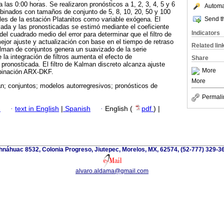
 las 0:00 horas. Se realizaron pronósticos a 1, 2, 3, 4, 5 y 6
Automat
binados con tamaños de conjunto de 5, 8, 10, 20, 50 y 100
Send th
es de la estación Platanitos como variable exógena. El
rvada y las pronosticadas se estimó mediante el coeficiente
Indicators
 del cuadrado medio del error para determinar que el filtro de
jor ajuste y actualización con base en el tiempo de retraso
Related lin
Kalman de conjuntos genera un suavizado de la serie
e la integración de filtros aumenta el efecto de
Share
 pronosticada. El filtro de Kalman discreto alcanza ajuste
More
mbinación ARX-DKF.
More
an; conjuntos; modelos autorregresivos; pronósticos de
Permali
h
·
text in English
|
Spanish
·
English (
pdf
) |
náhuac 8532, Colonia Progreso, Jiutepec, Morelos, MX, 62574, (52-777) 329-36
alvaro.aldama@gmail.com