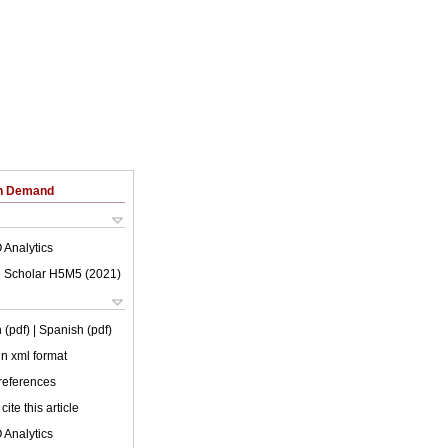
on Demand
 Analytics
 Scholar H5M5 (
2021
)
 (pdf)
| Spanish (pdf)
 in xml format
 references
cite this article
 Analytics