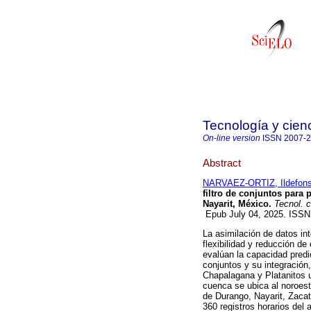
Tecnología y cien
On-line version
ISSN
2007-
Abstract
NARVAEZ-ORTIZ, Ildefon
filtro de conjuntos para
Nayarit, México.
Tecnol. c
Epub July 04, 2025. ISS
La asimilación de datos in
flexibilidad y reducción de
evalúan la capacidad predic
conjuntos y su integración,
Chapalagana y Platanitos u
cuenca se ubica al noroest
de Durango, Nayarit, Zacate
360 registros horarios del