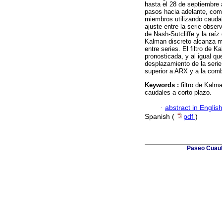
hasta el 28 de septiembre a
pasos hacia adelante, com
miembros utilizando caudal
ajuste entre la serie obse
de Nash-Sutcliffe y la raíz
Kalman discreto alcanza me
entre series. El filtro de 
pronosticada, y al igual qu
desplazamiento de la serie
superior a ARX y a la co
Keywords :
filtro de Kalm
caudales a corto plazo.
·
abstract in Englis
Spanish (
pdf
)
Paseo Cuauh