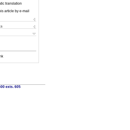
ic translation
is article by e-mail
ks
nk
00 exts. 605