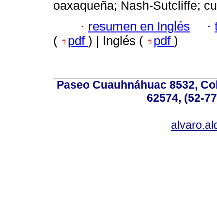
oaxaqueña; Nash-Sutcliffe; cu
·
resumen en Inglés
·
(
pdf
) | Inglés (
pdf
)
Paseo Cuauhnáhuac 8532, Colo
62574, (52-77
alvaro.