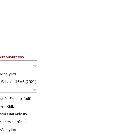
Personalizados
 Analytics
 Scholar H5M5 (
2021
)
(pdf)
| Español (pdf)
lo en XML
cias del artículo
tar este artículo
 Analytics