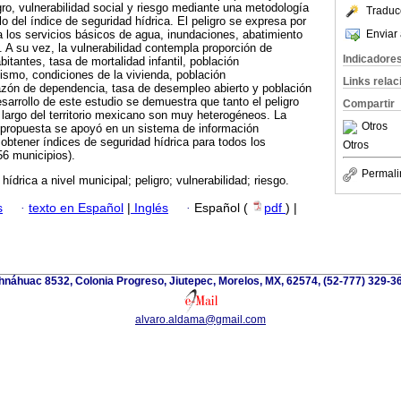
gro, vulnerabilidad social y riesgo mediante una metodología
Traduc
ulo del índice de seguridad hídrica. El peligro se expresa por
Enviar 
 los servicios básicos de agua, inundaciones, abatimiento
s. A su vez, la vulnerabilidad contempla proporción de
Indicadore
itantes, tasa de mortalidad infantil, población
ismo, condiciones de la vivienda, población
Links rela
zón de dependencia, tasa de desempleo abierto y población
sarrollo de este estudio se demuestra que tanto el peligro
Compartir
o largo del territorio mexicano son muy heterogéneos. La
Otros
a propuesta se apoyó en un sistema de información
 obtener índices de seguridad hídrica para todos los
Otros
6 municipios).
Permali
hídrica a nivel municipal; peligro; vulnerabilidad; riesgo.
s
·
texto en Español
|
Inglés
·
Español (
pdf
) |
náhuac 8532, Colonia Progreso, Jiutepec, Morelos, MX, 62574, (52-777) 329-36
alvaro.aldama@gmail.com