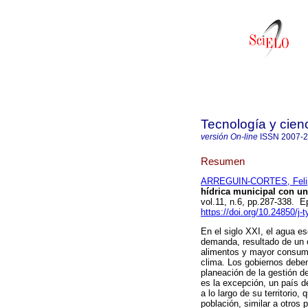
Tecnología y cien
versión On-line
ISSN
2007-
Resumen
ARREGUIN-CORTES, Felip
hídrica municipal con un
vol.11, n.6, pp.287-338. 
https://doi.org/10.24850/j-
En el siglo XXI, el agua e
demanda, resultado de un c
alimentos y mayor consumo
clima. Los gobiernos deben
planeación de la gestión 
es la excepción, un país d
a lo largo de su territorio,
población, similar a otros