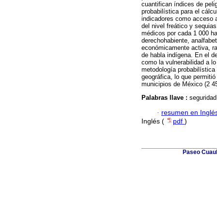
cuantifican índices de peli
probabilística para el cálc
indicadores como acceso a
del nivel freático y sequia
médicos por cada 1 000 hab
derechohabiente, analfabet
económicamente activa, ra
de habla indígena. En el de
como la vulnerabilidad a l
metodología probabilístic
geográfica, lo que permitió
municipios de México (2 45
Palabras llave :
seguridad 
·
resumen en Inglé
Inglés (
pdf
)
Paseo Cuauh