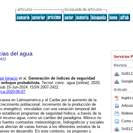
cias del agua
Servicios 
2422
Revista
SciELO
e Ignacio
et al.
Generación de índices de seguridad
Google
 enfoque probabilista.
Tecnol. cienc. agua
[online]. 2020,
Epub 15-Jun-2024. ISSN 2007-2422.
Articulo
tyca-2020-06-07
.
Inglés 
scasea en Latinoamérica y el Caribe por el aumento de la
recimiento poblacional, incremento de la producción de
Artícu
 energético, vinculados con una variación temporal del
 establecer programas de seguridad hídrica, a través de la
Referen
del recurso agua, como un cambio del paradigma. México no
Como ci
e fuertes contrastes meteorológicos, hidrográficos y sociales
 que afectan de varias formas a los diferentes estratos de la
SciELO
 países en desarrollo. En este contexto, se proponen y