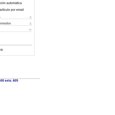
ción automática
artículo por email
s
cionados
nk
00 exts. 605