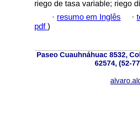
riego de tasa variable; riego d
·
resumo em Inglês
·
pdf
)
Paseo Cuauhnáhuac 8532, Colo
62574, (52-77
alvaro.