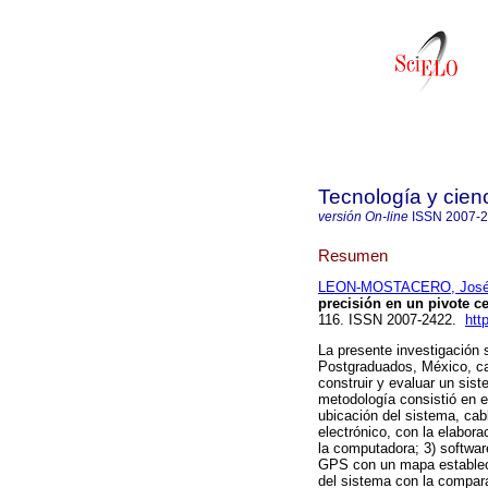
Tecnología y cien
versión On-line
ISSN
2007-
Resumen
LEON-MOSTACERO, José
precisión en un pivote ce
116. ISSN 2007-2422.
htt
La presente investigación s
Postgraduados, México, cam
construir y evaluar un sist
metodología consistió en e
ubicación del sistema, cab
electrónico, con la elabor
la computadora; 3) softwar
GPS con un mapa estableci
del sistema con la compara