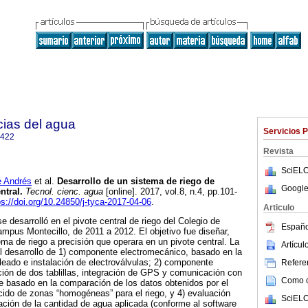
cias del agua
Servicios 
2422
Revista
SciELO
 Andrés
et al.
Desarrollo de un sistema de riego de
Google
ntral.
Tecnol. cienc. agua
[online]. 2017, vol.8, n.4, pp.101-
ps://doi.org/10.24850/j-tyca-2017-04-06
.
Articulo
e desarrolló en el pivote central de riego del Colegio de
Españo
pus Montecillo, de 2011 a 2012. El objetivo fue diseñar,
ema de riego a precisión que operara en un pivote central. La
Artícu
l desarrollo de 1) componente electromecánico, basado en la
leado e instalación de electroválvulas; 2) componente
Referen
ación de dos tablillas, integración de GPS y comunicación con
Como ci
e basado en la comparación de los datos obtenidos por el
do de zonas “homogéneas” para el riego, y 4) evaluación
SciELO
ción de la cantidad de agua aplicada (conforme al software