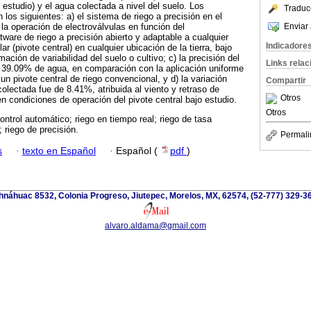
 estudio) y el agua colectada a nivel del suelo. Los
Traduc
 los siguientes: a) el sistema de riego a precisión en el
Enviar 
 la operación de electroválvulas en función del
ware de riego a precisión abierto y adaptable a cualquier
Indicadore
r (pivote central) en cualquier ubicación de la tierra, bajo
mación de variabilidad del suelo o cultivo; c) la precisión del
Links rela
e 39.09% de agua, en comparación con la aplicación uniforme
un pivote central de riego convencional, y d) la variación
Compartir
colectada fue de 8.41%, atribuida al viento y retraso de
Otros
en condiciones de operación del pivote central bajo estudio.
Otros
ontrol automático; riego en tiempo real; riego de tasa
; riego de precisión.
Permali
s
·
texto en Español
·
Español (
pdf
)
náhuac 8532, Colonia Progreso, Jiutepec, Morelos, MX, 62574, (52-777) 329-36
alvaro.aldama@gmail.com