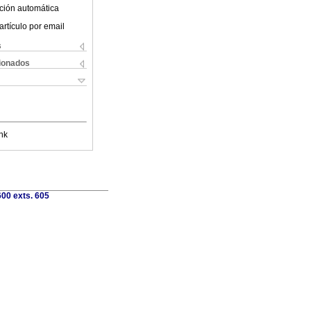
ción automática
artículo por email
s
cionados
nk
00 exts. 605