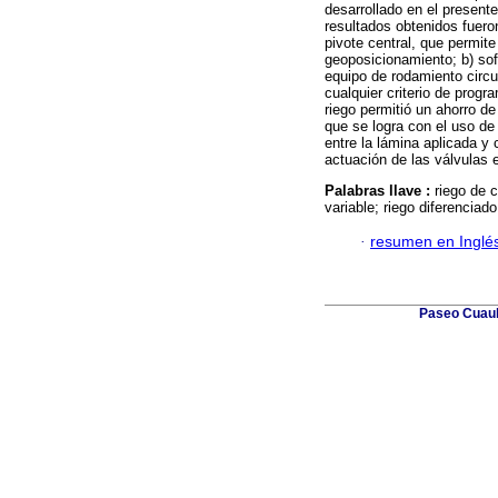
desarrollado en el presente
resultados obtenidos fueron
pivote central, que permite
geoposicionamiento; b) soft
equipo de rodamiento circula
cualquier criterio de progra
riego permitió un ahorro d
que se logra con el uso de 
entre la lámina aplicada y 
actuación de las válvulas 
Palabras llave :
riego de c
variable; riego diferenciado
·
resumen en Inglé
Paseo Cuauh