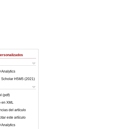
Personalizados
 Analytics
 Scholar H5M5 (
2021
)
l (pdf)
lo en XML
cias del artículo
tar este artículo
 Analytics