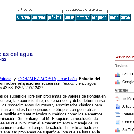
cias del agua
Servicios 
2422
Revista
SciELO
tricia
y
GONZALEZ-ACOSTA, José León
.
Estudio del
Google
con sobre relajaciones sucesivas
.
Tecnol. cienc. agua
 pp.43-58. ISSN 2007-2422.
Articulo
de superficie libre son problemas de valores de frontera en
Inglés 
rontera, la superficie libre, no se conoce y debe determinarse
 Los procedimientos rigurosos y aproximados clásicos para
Artícu
limitan a medios homogéneos e isótropos con geometrías
 es posible emplear métodos numéricos como los elementos
Referen
rminación. Sin embargo, el MEF requiere la resolución de
Como ci
neales que involucran el almacenamiento y manejo de un
e incrementan el tiempo de cálculo. En este artículo se
SciELO
a analizar problemas de superficie libre que se basa en la