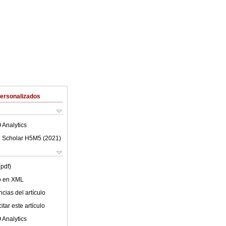
Personalizados
 Analytics
 Scholar H5M5 (
2021
)
(pdf)
lo en XML
cias del artículo
tar este artículo
 Analytics