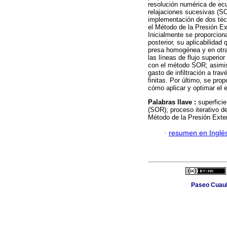
resolución numérica de ecu
relajaciones sucesivas (S
implementación de dos téc
el Método de la Presión Ex
Inicialmente se proporcio
posterior, su aplicabilidad
presa homogénea y en otra
las líneas de flujo superio
con el método SOR; asimism
gasto de infiltración a tra
finitas. Por último, se p
cómo aplicar y optimar el 
Palabras llave :
superfici
(SOR); proceso iterativo de
Método de la Presión Exten
·
resumen en Inglé
Paseo Cuauh