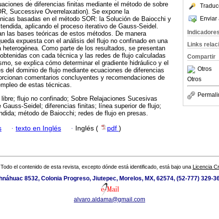
aciones de diferencias finitas mediante el método de sobre
Traduc
OR, Successive Overrelaxation). Se expone la
Enviar 
nicas basadas en el método SOR: la Solución de Baiocchi y
tendida, aplicando el proceso iterativo de Gauss-Seidel.
Indicadore
nan las bases teóricas de estos métodos. De manera
 queda expuesta con el análisis del flujo no confinado en una
Links rela
 heterogénea. Como parte de los resultados, se presentan
r obtenidas con cada técnica y las redes de flujo calculadas
Compartir
o, se explica cómo determinar el gradiente hidráulico y el
Otros
vés del dominio de flujo mediante ecuaciones de diferencias
roporcionan comentarios concluyentes y recomendaciones de
Otros
empleo de estas técnicas.
Permali
e libre; flujo no confinado; Sobre Relajaciones Sucesivas
 Gauss-Seidel; diferencias finitas; línea superior de flujo;
dida; método de Baiocchi; redes de flujo en presas.
s
·
texto en Inglés
·
Inglés (
pdf
)
Todo el contenido de esta revista, excepto dónde está identificado, está bajo una
Licencia 
náhuac 8532, Colonia Progreso, Jiutepec, Morelos, MX, 62574, (52-777) 329-36
alvaro.aldama@gmail.com