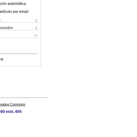
ción automática
artículo por email
s
cionados
nk
Creative Commons
00 exts. 605