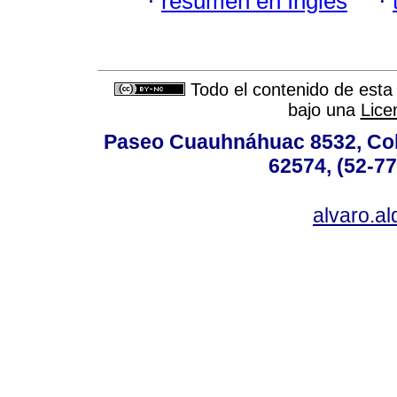
·
resumen en Inglés
·
Todo el contenido de esta 
bajo una
Lice
Paseo Cuauhnáhuac 8532, Colo
62574, (52-77
alvaro.