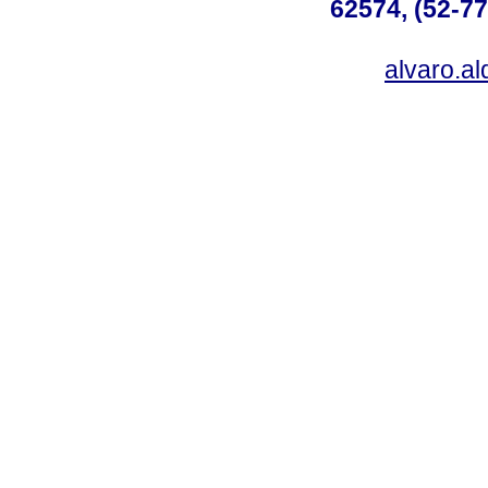
62574, (52-77
alvaro.