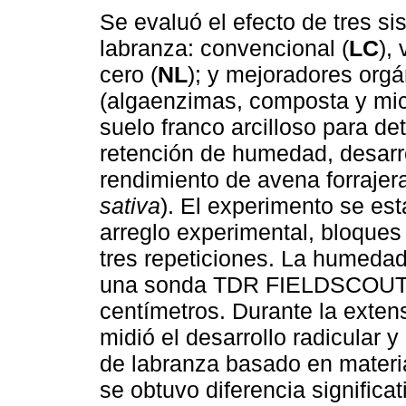
Se evaluó el efecto de tres s
labranza: convencional (
LC
), 
cero (
NL
); y mejoradores org
(algaenzimas, composta y mic
suelo franco arcilloso para de
retención de humedad, desarro
rendimiento de avena forrajera
sativa
). El experimento se est
arreglo experimental, bloques 
tres repeticiones. La humedad
una sonda TDR FIELDSCOUT 3
centímetros. Durante la extens
midió el desarrollo radicular 
de labranza basado en materi
se obtuvo diferencia significa