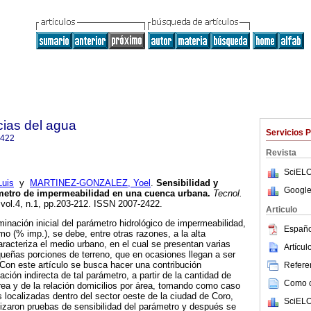
cias del agua
Servicios 
2422
Revista
SciELO
uis
y
MARTINEZ-GONZALEZ, Yoel
.
Sensibilidad y
Google
ámetro de impermeabilidad en una cuenca urbana
.
Tecnol.
 vol.4, n.1, pp.203-212. ISSN 2007-2422.
Articulo
minación inicial del parámetro hidrológico de impermeabilidad,
Españo
 (% imp.), se debe, entre otras razones, a la alta
aracteriza el medio urbano, en el cual se presentan varias
Artícu
ueñas porciones de terreno, que en ocasiones llegan a ser
Con este artículo se busca hacer una contribución
Referen
ción indirecta de tal parámetro, a partir de la cantidad de
Como ci
rea y de la relación domicilios por área, tomando como caso
localizadas dentro del sector oeste de la ciudad de Coro,
SciELO
izaron pruebas de sensibilidad del parámetro y después se