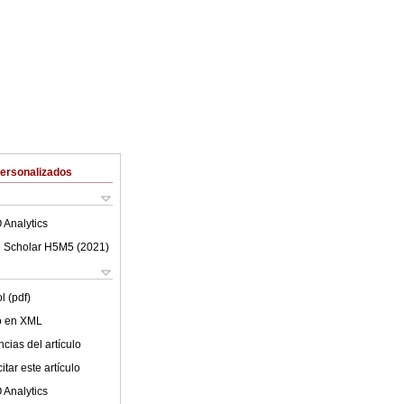
Personalizados
 Analytics
 Scholar H5M5 (
2021
)
l (pdf)
lo en XML
cias del artículo
tar este artículo
 Analytics