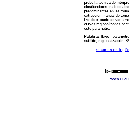
probó la técnica de interpr
clasificadores tradicionale
predominantes en las zona
extracción manual de zona
Desde el punto de vista me
curvas regionalizadas perm
este parámetro.
Palabras llave :
parámetro
satélite; regionalización;
·
resumen en Inglé
Paseo Cuauh