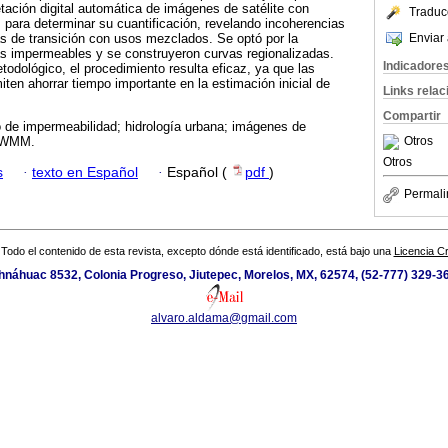
etación digital automática de imágenes de satélite con
Traduc
s para determinar su cuantificación, revelando incoherencias
Enviar 
s de transición con usos mezclados. Se optó por la
s impermeables y se construyeron curvas regionalizadas.
Indicadore
todológico, el procedimiento resulta eficaz, ya que las
iten ahorrar tiempo importante en la estimación inicial de
Links rela
Compartir
 de impermeabilidad; hidrología urbana; imágenes de
Otros
 SWMM.
Otros
s
·
texto en Español
·
Español (
pdf
)
Permali
Todo el contenido de esta revista, excepto dónde está identificado, está bajo una
Licencia 
náhuac 8532, Colonia Progreso, Jiutepec, Morelos, MX, 62574, (52-777) 329-36
alvaro.aldama@gmail.com