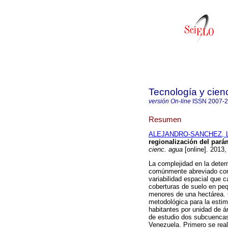
Tecnología y cien
versión On-line
ISSN
2007-
Resumen
ALEJANDRO-SANCHEZ, L
regionalización del par
cienc. agua
[online]. 2013,
La complejidad en la deter
comúnmente abreviado como
variabilidad espacial que c
coberturas de suelo en peq
menores de una hectárea. 
metodológica para la estima
habitantes por unidad de á
de estudio dos subcuencas 
Venezuela. Primero se real