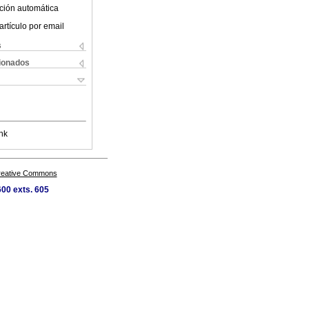
ción automática
artículo por email
s
cionados
nk
Creative Commons
00 exts. 605