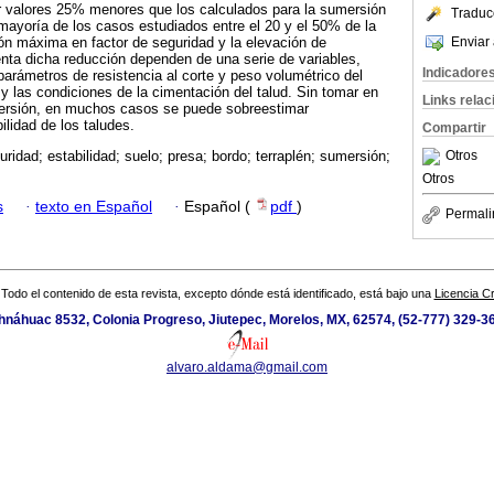
ar valores 25% menores que los calculados para la sumersión
Traduc
mayoría de los casos estudiados entre el 20 y el 50% de la
Enviar 
ción máxima en factor de seguridad y la elevación de
nta dicha reducción dependen de una serie de variables,
Indicadore
parámetros de resistencia al corte y peso volumétrico del
d y las condiciones de la cimentación del talud. Sin tomar en
Links rela
ersión, en muchos casos se puede sobreestimar
ilidad de los taludes.
Compartir
Otros
uridad; estabilidad; suelo; presa; bordo; terraplén; sumersión;
Otros
s
·
texto en Español
·
Español (
pdf
)
Permali
Todo el contenido de esta revista, excepto dónde está identificado, está bajo una
Licencia 
náhuac 8532, Colonia Progreso, Jiutepec, Morelos, MX, 62574, (52-777) 329-36
alvaro.aldama@gmail.com