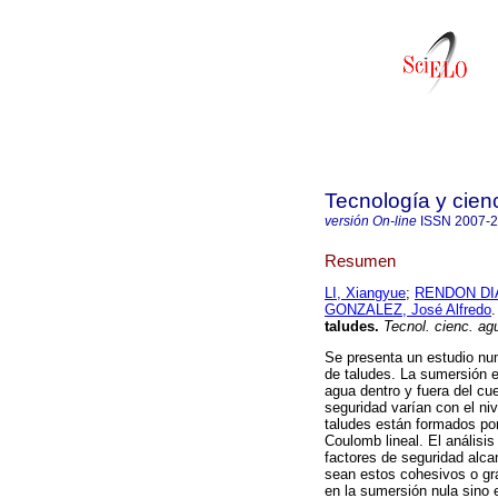
Tecnología y cien
versión On-line
ISSN
2007-
Resumen
LI, Xiangyue
;
RENDON DIA
GONZALEZ, José Alfredo
.
taludes
.
Tecnol. cienc. ag
Se presenta un estudio num
de taludes. La sumersión e
agua dentro y fuera del cu
seguridad varían con el n
taludes están formados por
Coulomb lineal. El análisi
factores de seguridad alc
sean estos cohesivos o gr
en la sumersión nula sino 