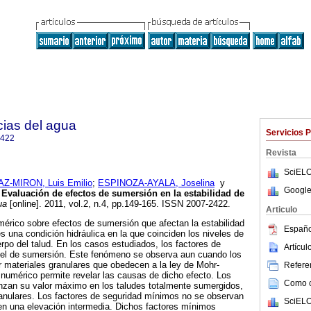
cias del agua
Servicios 
2422
Revista
SciELO
Z-MIRON, Luis Emilio
;
ESPINOZA-AYALA, Joselina
y
Google
Evaluación de efectos de sumersión en la estabilidad de
ua
[online]. 2011, vol.2, n.4, pp.149-165. ISSN 2007-2422.
Articulo
érico sobre efectos de sumersión que afectan la estabilidad
Españo
s una condición hidráulica en la que coinciden los niveles de
erpo del talud. En los casos estudiados, los factores de
Artícu
ivel de sumersión. Este fenómeno se observa aun cuando los
 materiales granulares que obedecen a la ley de Mohr-
Referen
s numérico permite revelar las causas de dicho efecto. Los
Como ci
anzan su valor máximo en los taludes totalmente sumergidos,
anulares. Los factores de seguridad mínimos no se observan
SciELO
en una elevación intermedia. Dichos factores mínimos