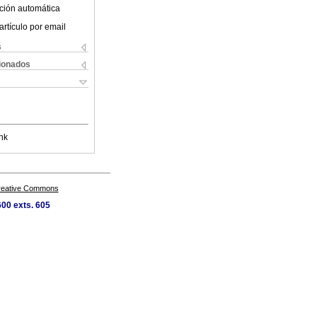
ción automática
artículo por email
s
cionados
nk
Creative Commons
00 exts. 605