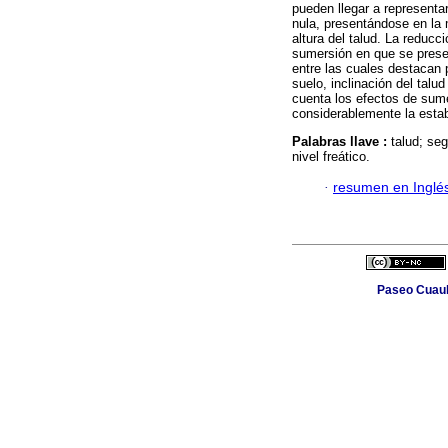
pueden llegar a represent
nula, presentándose en la 
altura del talud. La reduc
sumersión en que se prese
entre las cuales destacan 
suelo, inclinación del talu
cuenta los efectos de sum
considerablemente la estab
Palabras llave :
talud; seg
nivel freático.
·
resumen en Inglé
Paseo Cuauh