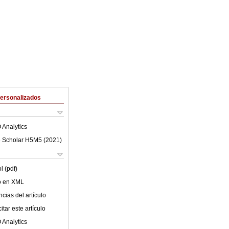
Personalizados
 Analytics
 Scholar H5M5 (
2021
)
l (pdf)
lo en XML
cias del artículo
tar este artículo
 Analytics