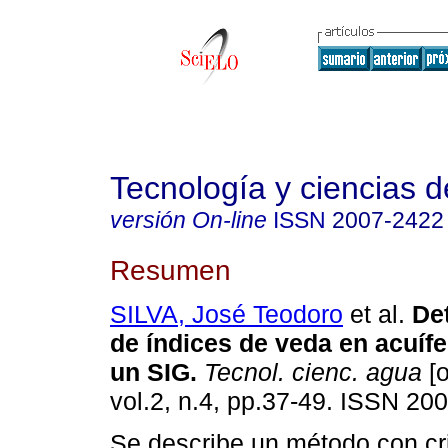
Tecnología y ciencias d
versión On-line
ISSN
2007-2422
Resumen
SILVA, José Teodoro
et al.
De
de índices de veda en acuífe
un SIG
.
Tecnol. cienc. agua
[o
vol.2, n.4, pp.37-49. ISSN 20
Se describe un método con cri