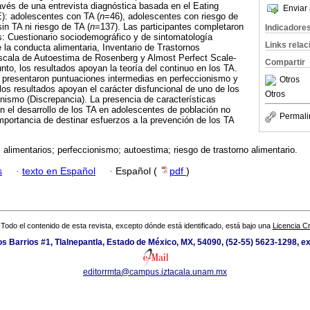
avés de una entrevista diagnóstica basada en el Eating
Enviar 
): adolescentes con TA (
n
=46), adolescentes con riesgo de
in TA ni riesgo de TA (
n
=137). Las participantes completaron
Indicadore
s: Cuestionario sociodemográfico y de sintomatología
Links rela
e la conducta alimentaria, Inventario de Trastornos
Escala de Autoestima de Rosenberg y Almost Perfect Scale-
Compartir
to, los resultados apoyan la teoría del continuo en los TA.
presentaron puntuaciones intermedias en perfeccionismo y
Otros
os resultados apoyan el carácter disfuncional de uno de los
Otros
ismo (Discrepancia). La presencia de características
n el desarrollo de los TA en adolescentes de población no
Permali
importancia de destinar esfuerzos a la prevención de los TA
s alimentarios; perfeccionismo; autoestima; riesgo de trastorno alimentario.
s
·
texto en Español
·
Español (
pdf
)
Todo el contenido de esta revista, excepto dónde está identificado, está bajo una
Licencia 
os Barrios #1, Tlalnepantla, Estado de México, MX, 54090, (52-55) 5623-1298, e
editorrmta@campus.iztacala.unam.mx