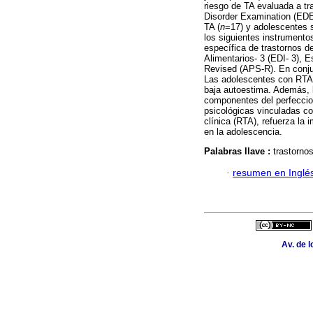
riesgo de TA evaluada a tr
Disorder Examination (EDE
TA (
n
=17) y adolescentes s
los siguientes instrumento
específica de trastornos d
Alimentarios- 3 (EDI- 3), 
Revised (APS-R). En conjun
Las adolescentes con RTA 
baja autoestima. Además, l
componentes del perfeccion
psicológicas vinculadas co
clínica (RTA), refuerza la 
en la adolescencia.
Palabras llave :
trastorno
·
resumen en Inglé
Av. de l