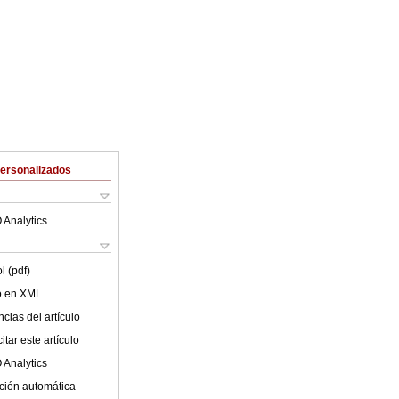
Personalizados
 Analytics
l (pdf)
lo en XML
cias del artículo
tar este artículo
 Analytics
ción automática