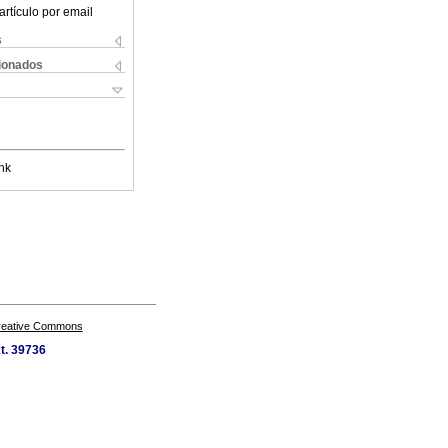
artículo por email
s
cionados
nk
Creative Commons
xt. 39736