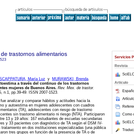
de trastornos alimentarios
Servicios 
1523
Revista
SciELO
SCAPPATURA, María Luz
y
MURAWSKI, Brenda
.
Articulo
toestima a través del continuo de los trastornos
entes mujeres de Buenos Aires
.
Rev. Mex. de trastor.
Españo
.5, n.1, pp.39-49. ISSN 2007-1523.
Artícu
 fue analizar y comparar hábitos y actitudes hacia la
smo y autoestima en mujeres adolescentes con cuadros
Referen
imentarios (TA), adolescentes con riesgo de trastorno
centes sin trastorno alimentario ni riesgo (NTA). Participaron
Como ci
tre 13 y 19 años: 167 estudiantes de escuelas secundarias
SciELO
res y 33 pacientes con diagnóstico de TA según el DSM IV-
tratamiento en dos instituciones especializadas (una pública
Traduc
aron tres grupos en función de la presencia de TA o de