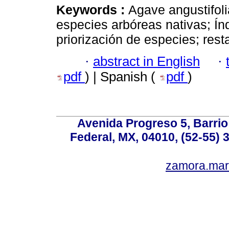
Keywords :
Agave angustifoli
especies arbóreas nativas; Índ
priorización de especies; rest
·
abstract in English
·
pdf
) | Spanish (
pdf
)
Avenida Progreso 5, Barrio 
Federal, MX, 04010, (52-55) 
zamora.mar