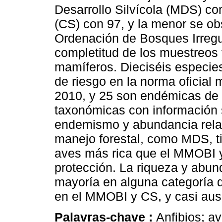
Desarrollo Silvícola (MDS) co
(CS) con 97, y la menor se o
Ordenación de Bosques Irreg
completitud de los muestreos 
mamíferos. Dieciséis especie
de riesgo en la norma ofici
2010, y 25 son endémicas de 
taxonómicas con información s
endemismo y abundancia relat
manejo forestal, como MDS, 
aves más rica que el MMOBI y 
protección. La riqueza y abund
mayoría en alguna categoría d
en el MMOBI y CS, y casi aus
Palavras-chave :
Anfibios; a