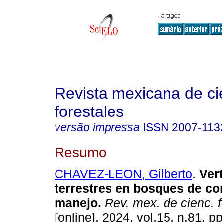
Revista mexicana de ci
forestales
versão impressa
ISSN
2007-113
Resumo
CHAVEZ-LEON, Gilberto
.
Ver
terrestres en bosques de co
manejo.
Rev. mex. de cienc. f
[online]. 2024, vol.15, n.81, p