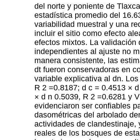
del norte y poniente de Tlaxc
estadística promedio del 16.6
variabilidad muestral y una r
incluir el sitio como efecto a
efectos mixtos. La validación
independientes al ajuste no mo
manera consistente, las estim
dt fueron conservadoras en c
variable explicativa al dn. L
R 2 =0.8187;
d
c
=
0.4513
×
d
×
d
n
0.5039
, R 2 =0.6281 y
V
evidenciaron ser confiables pa
dasométricas del arbolado den
actividades de clandestinaje, 
reales de los bosques de esta