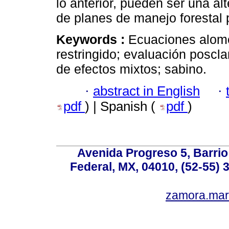
lo anterior, pueden ser una al
de planes de manejo forestal
Keywords :
Ecuaciones alomé
restringido; evaluación poscl
de efectos mixtos; sabino.
·
abstract in English
·
pdf
) | Spanish (
pdf
)
Avenida Progreso 5, Barrio 
Federal, MX, 04010, (52-55) 
zamora.mar