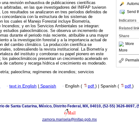
ó una revisión exhaustiva de publicaciones científicas
Automat
es arbitradas, en las que investigadores del INIFAP tuvieron
Send th
. Los resultados se analizaron en tres períodos definidos de
en concordancia con la estructura de los sistemas de
Indicators
en los cuales el Manejo Forestal incluye Biometría,
e Incendios; y en los Servicios Ambientales se integran:
Related lin
y estudios paleoclimáticos. Se observa un incremento de
emas durante el periodo más reciente, atribuible a una mayor
Share
iento a la investigación forestal y a la importancia actual de
More
ón del cambio climático. La producción científica se
nales, sobresaliendo la revista institucional. La Biometría y
More
ortaleza del instituto y corroboran su papel pionero en este
; los paleoclimáticos presentan un crecimiento acelerado en
Permali
ura de carbono y recarga hídrica el crecimiento es moderado.
etría; paleoclima; regímenes de incendios; servicios
h
·
text in English
|
Spanish
·
English (
pdf
) | Spanish (
pdf
)
io de Santa Catarina, México, Distrito Federal, MX, 04010, (52-55) 3626-8697, (
zamora.marisela@inifap.gob.mx