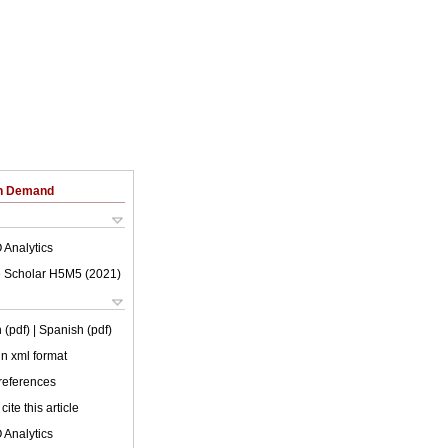
on Demand
 Analytics
 Scholar H5M5 (
2021
)
 (pdf)
| Spanish (pdf)
 in xml format
 references
cite this article
 Analytics