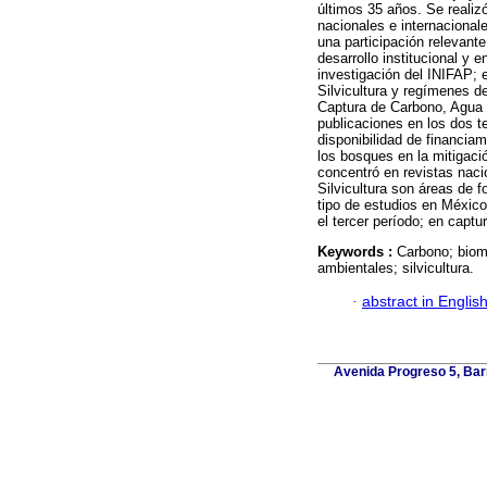
últimos 35 años. Se realiz
nacionales e internacional
una participación relevante
desarrollo institucional y 
investigación del INIFAP; 
Silvicultura y regímenes d
Captura de Carbono, Agua 
publicaciones en los dos t
disponibilidad de financiam
los bosques en la mitigaci
concentró en revistas nacio
Silvicultura son áreas de f
tipo de estudios en México
el tercer período; en capt
Keywords :
Carbono; biom
ambientales; silvicultura.
·
abstract in Englis
Avenida Progreso 5, Barr