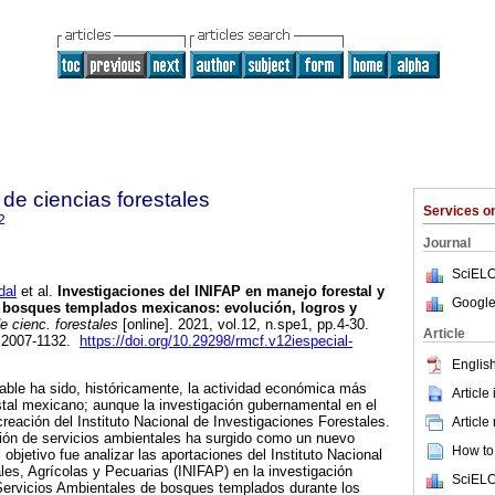
de ciencias forestales
Services 
2
Journal
SciELO
dal
et al.
Investigaciones del INIFAP en manejo forestal y
Google
e bosques templados mexicanos: evolución, logros y
 cienc. forestales
[online]. 2021, vol.12, n.spe1, pp.4-30.
Article
 2007-1132.
https://doi.org/10.29298/rmcf.v12iespecial-
English
ble ha sido, históricamente, la actividad económica más
Article
estal mexicano; aunque la investigación gubernamental en el
creación del Instituto Nacional de Investigaciones Forestales.
Article
ión de servicios ambientales ha surgido como un nuevo
How to 
objetivo fue analizar las aportaciones del Instituto Nacional
les, Agrícolas y Pecuarias (INIFAP) en la investigación
SciELO
 Servicios Ambientales de bosques templados durante los