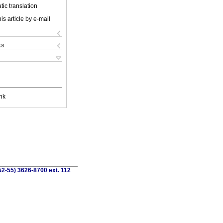
ic translation
is article by e-mail
ks
nk
52-55) 3626-8700 ext. 112