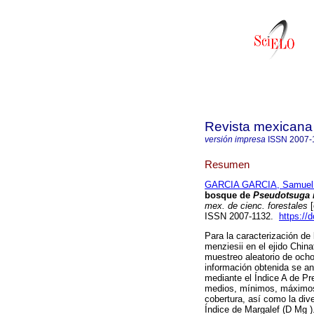
Revista mexicana 
versión impresa
ISSN
2007-
Resumen
GARCIA GARCIA, Samuel 
bosque de
Pseudotsuga 
mex. de cienc. forestales
[
ISSN 2007-1132.
https://
Para la caracterización de
menziesii en el ejido Chin
muestreo aleatorio de ocho
información obtenida se ana
mediante el Índice A de Pr
medios, mínimos, máximos y
cobertura, así como la div
Índice de Margalef (D Mg )