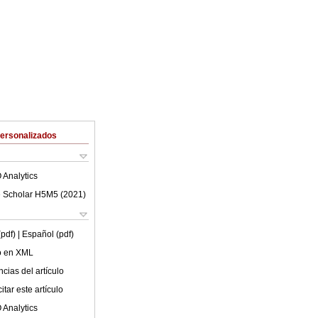
Personalizados
 Analytics
 Scholar H5M5 (
2021
)
(pdf)
| Español (pdf)
lo en XML
cias del artículo
tar este artículo
 Analytics