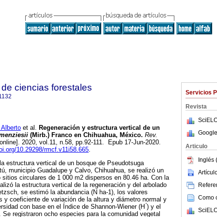
de ciencias forestales
Servicios 
1132
Revista
SciELO
Alberto
et al.
Regeneración y estructura vertical de un
Google
menziesii
(Mirb.) Franco en Chihuahua, México.
Rev.
online]. 2020, vol.11, n.58, pp.92-111. Epub 17-Jun-2020.
Articulo
doi.org/10.29298/rmcf.v11i58.665
.
Inglés 
 la estructura vertical de un bosque de Pseudotsuga
atú, municipio Guadalupe y Calvo, Chihuahua, se realizó un
Artícu
 sitios circulares de 1 000 m2 dispersos en 80.46 ha. Con la
lizó la estructura vertical de la regeneración y del arbolado
Referen
etzsch, se estimó la abundancia (N ha-1), los valores
Como ci
 coeficiente de variación de la altura y diámetro normal y
ersidad con base en el Índice de Shannon-Wiener (H ́) y el
SciELO
. Se registraron ocho especies para la comunidad vegetal