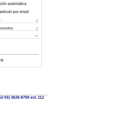
ción automática
artículo por email
s
cionados
nk
52-55) 3626-8700 ext. 112