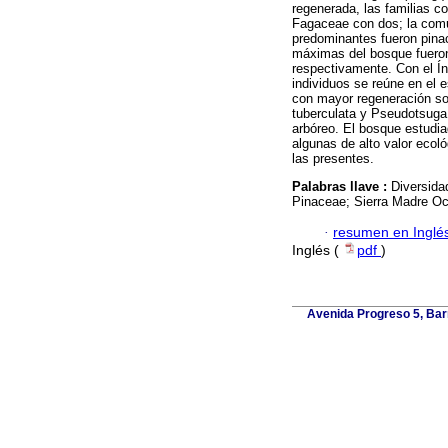
regenerada, las familias 
Fagaceae con dos; la comu
predominantes fueron pina
máximas del bosque fueron
respectivamente. Con el Í
individuos se reúne en el e
con mayor regeneración so
tuberculata y Pseudotsuga 
arbóreo. El bosque estudia
algunas de alto valor ecol
las presentes.
Palabras llave :
Diversida
Pinaceae; Sierra Madre Oc
·
resumen en Inglé
Inglés (
pdf
)
Avenida Progreso 5, Barr