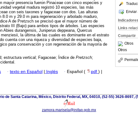
con mayor presencia fueron Pinaceae con cinco especies y
Traduc
nidad vegetal madura registró 10 especies, las más
Enviar 
ceae con seis taxones y fagaceae con dos. Las alturas
 8.0 m y 29.0 m para regeneración y arbolado maduro,
Indicadore
ndice A de Pretzsch se precisó que el mayor número de
strato III (Bajo) para ambos tipos de árboles. Las especies
Links rela
n Abies durangensis, Juniperus deppeana, Quercus
menziesii, la última de las cuales es dominante en el estrato
Compartir
do cuenta con una riqueza y diversidad de especies baja,
Otros
ógico para conservación y con regeneración de la mayoría de
Otros
d; estructura vertical; Fagaceae; Índice de
Pretzsch
;
Permali
cidental.
s
·
texto en Español
|
Inglés
·
Español (
pdf
) |
io de Santa Catarina, México, Distrito Federal, MX, 04010, (52-55) 3626-8697, (
zamora.marisela@inifap.gob.mx