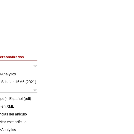
Personalizados
 Analytics
 Scholar H5M5 (
2021
)
(pdf)
| Español (pdf)
lo en XML
cias del artículo
tar este artículo
 Analytics