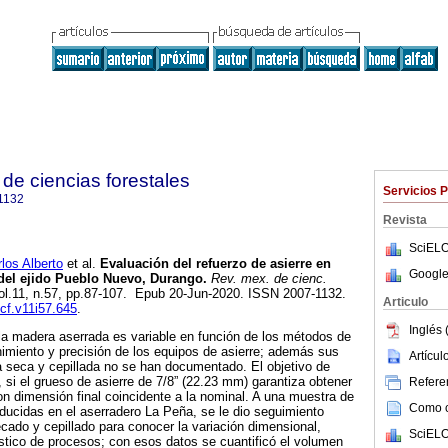
de ciencias forestales
Servicios 
1132
Revista
SciELO
os Alberto
et al.
Evaluación del refuerzo de asierre en
Google
del ejido Pueblo Nuevo, Durango.
Rev. mex. de cienc.
vol.11, n.57, pp.87-107. Epub 20-Jun-2020. ISSN 2007-1132.
Articulo
mcf.v11i57.645
.
Inglés 
la madera aserrada es variable en función de los métodos de
nimiento y precisión de los equipos de asierre; además sus
Artícu
 seca y cepillada no se han documentado. El objetivo de
, si el grueso de asierre de 7/8” (22.23 mm) garantiza obtener
Referen
n dimensión final coincidente a la nominal. A una muestra de
Como ci
ducidas en el aserradero La Peña, se le dio seguimiento
cado y cepillado para conocer la variación dimensional,
SciELO
stico de procesos; con esos datos se cuantificó el volumen