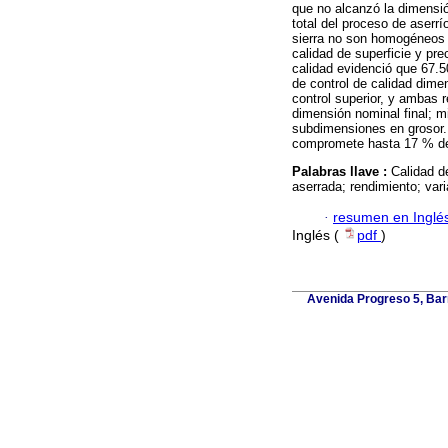
que no alcanzó la dimensió
total del proceso de aserrí
sierra no son homogéneos d
calidad de superficie y pre
calidad evidenció que 67.5
de control de calidad dime
control superior, y ambas 
dimensión nominal final; m
subdimensiones en grosor. 
compromete hasta 17 % de 
Palabras llave :
Calidad d
aserrada; rendimiento; vari
·
resumen en Inglé
Inglés (
pdf
)
Avenida Progreso 5, Barr