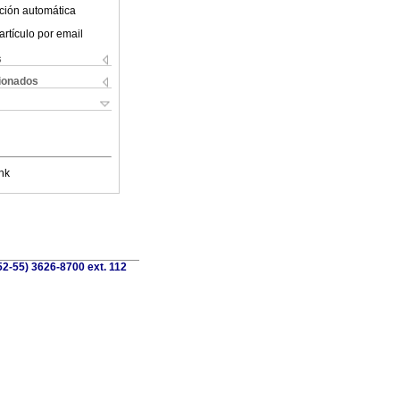
ción automática
artículo por email
s
cionados
nk
52-55) 3626-8700 ext. 112