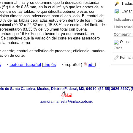
n nominal final y se determinó que la desviación estándar
Traduc
o (St) fue de 0.85 mm, en la cual influyó que los cortes de la
Enviar 
entro de las tablas, lo que dificulta obtener piezas con
cisión dimensional adecuadas para el cepillado. El control de
Indicadore
0 % de las tablas cepilladas estuvieron dentro de los límites
nsional (20.92 a 22.32 mm); 15.83 % por encima del límite de
Links rela
representaron 83.33 % del volumen total con buena
ientras que 16.67 % no la tuvieron, ya que presentaron
Compartir
Se concluye que la variación del corte en este aserradero
Otros
la materia prima.
Otros
e aserrío; control estadístico de procesos; eficiencia; madera
ación de corte.
Permali
s
·
texto en Español
|
Inglés
·
Español (
pdf
) |
io de Santa Catarina, México, Distrito Federal, MX, 04010, (52-55) 3626-8697, (
zamora.marisela@inifap.gob.mx