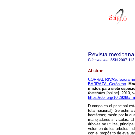
Revista mexicana 
Print version
ISSN
2007-113
Abstract
CORRAL RIVAS, Sacrame
BARRAZA, Gerónimo
.
Mode
mixtos para siete especi
forestales
[online]. 2019, 
https://doi.org/10.29298/r
Durango es el principal es
total nacional). Se estima
hectáreas; razón por la cua
manejadores silvícolas. El 
árboles se utiliza, principa
volumen de los árboles indi
con el propósito de evaluar