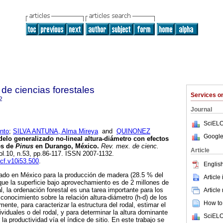
de ciencias forestales
Services 
2
Journal
SciELO
nto
;
SILVA ANTUNA, Alma Mireya
and
QUINONEZ
Google
lo generalizado no-lineal altura-diámetro con efectos
es de
Pinus
en Durango, México.
Rev. mex. de cienc.
Article
vol.10, n.53, pp.86-117. ISSN 2007-1132.
mcf.v10i53.500
.
English
tado en México para la producción de madera (28.5 % del
Article
 que la superficie bajo aprovechamiento es de 2 millones de
l, la ordenación forestal es una tarea importante para los
Article
conocimiento sobre la relación altura-diámetro (h-d) de los
How to 
lmente, para caracterizar la estructura del rodal, estimar el
viduales o del rodal, y para determinar la altura dominante
SciELO
 la productividad vía el índice de sitio. En este trabajo se