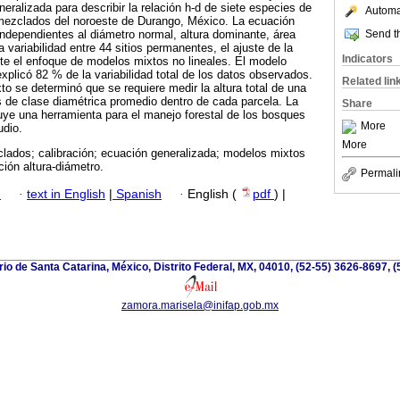
eralizada para describir la relación h-d de siete especies de
Automat
mezclados del noroeste de Durango, México. La ecuación
Send th
ndependientes al diámetro normal, altura dominante, área
a variabilidad entre 44 sitios permanentes, el ajuste de la
Indicators
te el enfoque de modelos mixtos no lineales. El modelo
xplicó 82 % de la variabilidad total de los datos observados.
Related lin
to se determinó que se requiere medir la altura total de una
 de clase diamétrica promedio dentro de cada parcela. La
Share
ye una herramienta para el manejo forestal de los bosques
More
udio.
More
ados; calibración; ecuación generalizada; modelos mixtos
ción altura-diámetro.
Permali
h
·
text in English
|
Spanish
·
English (
pdf
) |
io de Santa Catarina, México, Distrito Federal, MX, 04010, (52-55) 3626-8697, (
zamora.marisela@inifap.gob.mx