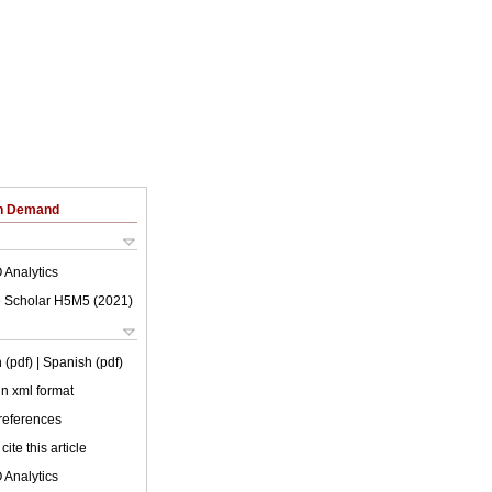
on Demand
 Analytics
 Scholar H5M5 (
2021
)
 (pdf)
| Spanish (pdf)
 in xml format
 references
cite this article
 Analytics