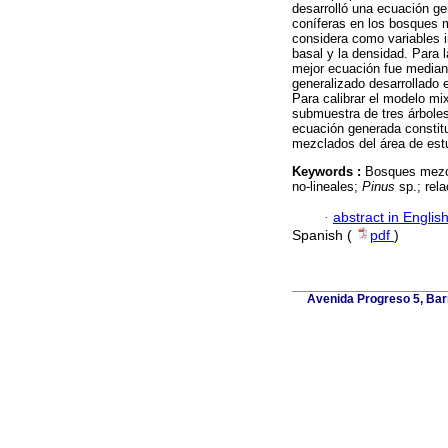
desarrolló una ecuación gen
coníferas en los bosques 
considera como variables i
basal y la densidad. Para l
mejor ecuación fue median
generalizado desarrollado e
Para calibrar el modelo mix
submuestra de tres árboles
ecuación generada constitu
mezclados del área de est
Keywords :
Bosques mezcl
no-lineales;
Pinus
sp.; rela
·
abstract in Englis
Spanish (
pdf
)
Avenida Progreso 5, Barr