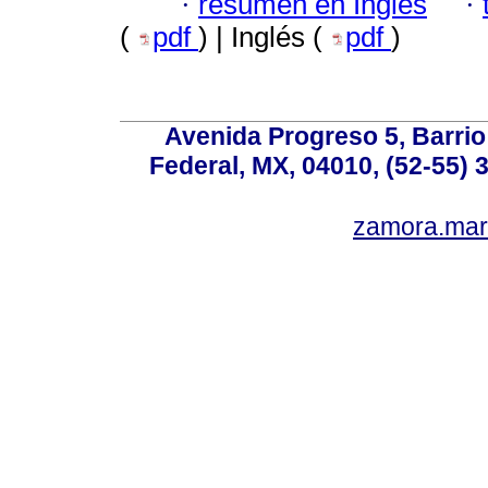
·
resumen en Inglés
·
(
pdf
) | Inglés (
pdf
)
Avenida Progreso 5, Barrio 
Federal, MX, 04010, (52-55) 
zamora.mar