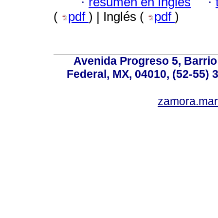
·
resumen en Inglés
·
(
pdf
) | Inglés (
pdf
)
Avenida Progreso 5, Barrio 
Federal, MX, 04010, (52-55) 
zamora.mar