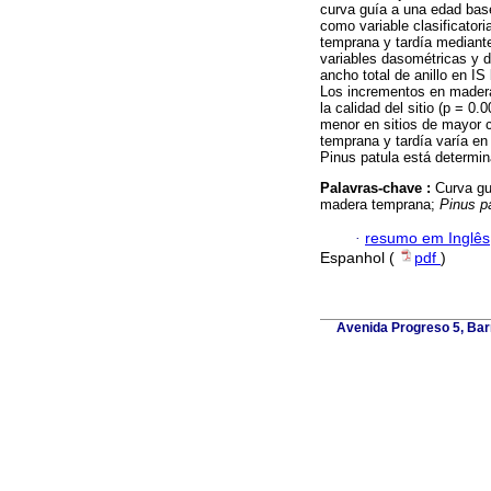
curva guía a una edad base
como variable clasificatori
temprana y tardía mediante
variables dasométricas y d
ancho total de anillo en I
Los incrementos en madera
la calidad del sitio (p = 0
menor en sitios de mayor c
temprana y tardía varía en 
Pinus patula está determina
Palavras-chave :
Curva gu
madera temprana;
Pinus p
·
resumo em Inglês
Espanhol (
pdf
)
Avenida Progreso 5, Barr