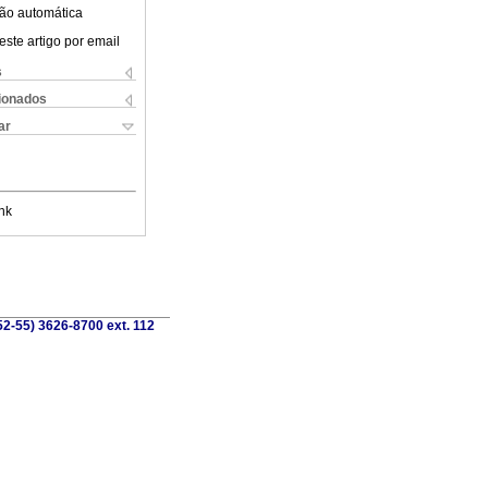
ão automática
este artigo por email
s
cionados
ar
nk
52-55) 3626-8700 ext. 112