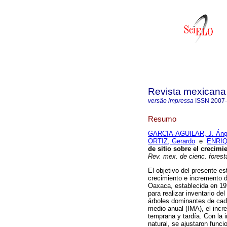
Revista mexicana 
versão impressa
ISSN
2007
Resumo
GARCIA-AGUILAR, J. Áng
ORTIZ, Gerardo
e
ENRIQ
de sitio sobre el crecim
Rev. mex. de cienc. forest
El objetivo del presente est
crecimiento e incremento d
Oaxaca, establecida en 199
para realizar inventario de
árboles dominantes de cada
medio anual (IMA), el incr
temprana y tardía. Con la 
natural, se ajustaron funci