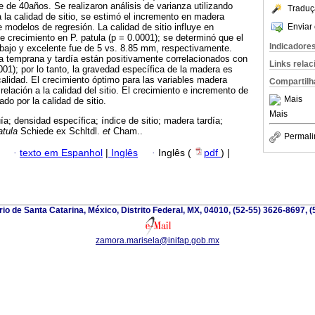
 de 40años. Se realizaron análisis de varianza utilizando
Traduç
a la calidad de sitio, se estimó el incremento en madera
Enviar 
 modelos de regresión. La calidad de sitio influye en
e crecimiento en P. patula (p = 0.0001); se determinó que el
Indicadore
S bajo y excelente fue de 5 vs. 8.85 mm, respectivamente.
 temprana y tardía están positivamente correlacionados con
Links rela
.0001); por lo tanto, la gravedad específica de la madera es
alidad. El crecimiento óptimo para las variables madera
Compartilh
relación a la calidad del sitio. El crecimiento e incremento de
Mais
do por la calidad de sitio.
Mais
ía; densidad específica; índice de sitio; madera tardía;
atula
Schiede ex Schltdl.
et
Cham..
Permali
·
texto em Espanhol
|
Inglês
·
Inglês (
pdf
) |
io de Santa Catarina, México, Distrito Federal, MX, 04010, (52-55) 3626-8697, (
zamora.marisela@inifap.gob.mx