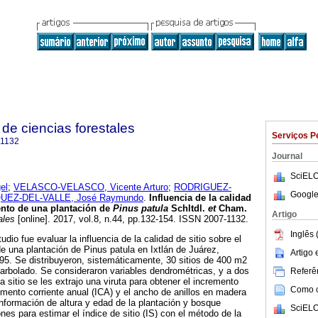
de ciencias forestales
Serviços P
-1132
Journal
SciELO
el
;
VELASCO-VELASCO, Vicente Arturo
;
RODRIGUEZ-
Google
UEZ-DEL-VALLE, José Raymundo
.
Influencia de la calidad
iento de una plantación de
Pinus patula
Schltdl.
et
Cham.
Artigo
ales
[online]. 2017, vol.8, n.44, pp.132-154. ISSN 2007-1132.
Inglês 
udio fue evaluar la influencia de la calidad de sitio sobre el
e una plantación de Pinus patula en Ixtlán de Juárez,
Artigo
5. Se distribuyeron, sistemáticamente, 30 sitios de 400 m2
l arbolado. Se consideraron variables dendrométricas, y a dos
Referên
 sitio se les extrajo una viruta para obtener el incremento
Como ci
emento corriente anual (ICA) y el ancho de anillos en madera
información de altura y edad de la plantación y bosque
SciELO
ones para estimar el índice de sitio (IS) con el método de la