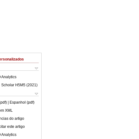
ersonalizados
 Analytics
 Scholar H5M5 (
2021
)
(pdf)
| Espanhol (pdf)
 em XML
cias do artigo
tar este artigo
 Analytics