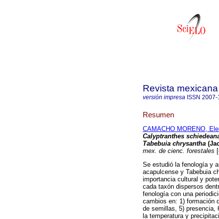
Revista mexicana 
versión impresa
ISSN
2007-
Resumen
CAMACHO MORENO, Eleo
Calyptranthes schiedean
Tabebuia chrysantha
(Jac
mex. de cienc. forestales
[
Se estudió la fenología y 
acapulcense y Tabebuia chr
importancia cultural y pote
cada taxón dispersos dent
fenología con una periodic
cambios en: 1) formación de
de semillas, 5) presencia, 
la temperatura y precipita