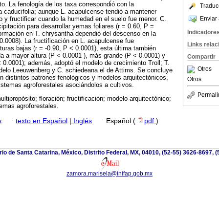
nto. La fenología de los taxa correspondió con la
Traduc
ja caducifolia; aunque L. acapulcense tendió a mantener
Enviar 
 y fructificar cuando la humedad en el suelo fue menor. C.
ipitación para desarrollar yemas foliares (r = 0.60, P =
Indicadore
formación en T. chrysantha dependió del descenso en la
0.0008). La fructificación en L. acapulcense fue
Links rela
ras bajas (r = -0.90, P < 0.0001), esta última también
a a mayor altura (P < 0.0001 ), más grande (P < 0.0001) y
Compartir
0.0001); además, adoptó el modelo de crecimiento Troll; T.
Otros
delo Leeuwenberg y C. schiedeana el de Attims. Se concluye
en distintos patrones fenológicos y modelos arquitectónicos,
Otros
stemas agroforestales asociándolos a cultivos.
Permali
ltipropósito; floración; fructificación; modelo arquitectónico;
temas agroforestales.
s
·
texto en Español
|
Inglés
·
Español (
pdf
)
io de Santa Catarina, México, Distrito Federal, MX, 04010, (52-55) 3626-8697, (
zamora.marisela@inifap.gob.mx