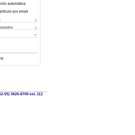
ción automática
artículo por email
s
cionados
nk
52-55) 3626-8700 ext. 112