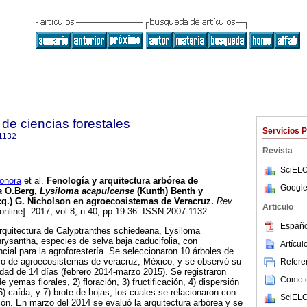
de ciencias forestales
Servicios 
1132
Revista
SciELO
nora
et al.
Fenología y arquitectura arbórea de
Google
a
O.Berg,
Lysiloma acapulcense
(Kunth) Benth y
q.) G. Nicholson en agroecosistemas de Veracruz.
Rev.
Articulo
online]. 2017, vol.8, n.40, pp.19-36. ISSN 2007-1132.
Españo
arquitectura de Calyptranthes schiedeana, Lysiloma
ysantha, especies de selva baja caducifolia, con
Artícu
ncial para la agroforestería. Se seleccionaron 10 árboles de
ro de agroecosistemas de veracruz, México; y se observó su
Referen
idad de 14 días (febrero 2014-marzo 2015). Se registraron
Como ci
 yemas florales, 2) floración, 3) fructificación, 4) dispersión
6) caída, y 7) brote de hojas; los cuales se relacionaron con
SciELO
ción. En marzo del 2014 se evaluó la arquitectura arbórea y se