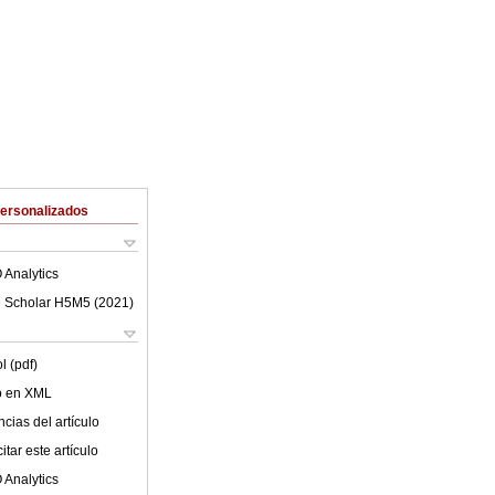
Personalizados
 Analytics
 Scholar H5M5 (
2021
)
l (pdf)
lo en XML
cias del artículo
tar este artículo
 Analytics