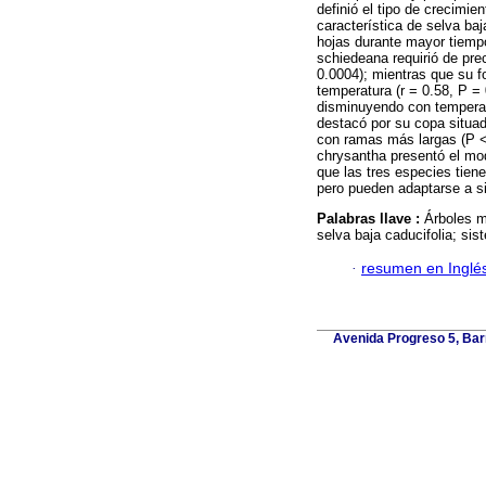
definió el tipo de crecimie
característica de selva ba
hojas durante mayor tiempo
schiedeana requirió de prec
0.0004); mientras que su 
temperatura (r = 0.58, P = 
disminuyendo con temperatu
destacó por su copa situad
con ramas más largas (P < 
chrysantha presentó el mo
que las tres especies tien
pero pueden adaptarse a si
Palabras llave :
Árboles mu
selva baja caducifolia; sis
·
resumen en Inglé
Avenida Progreso 5, Barr