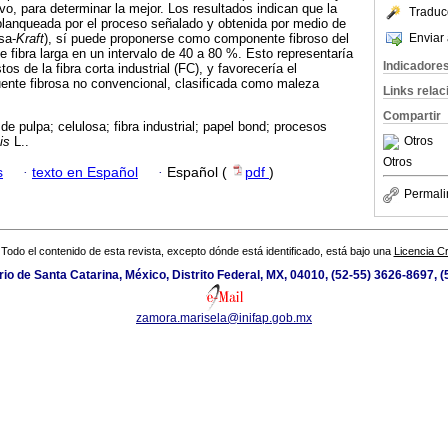
vo, para determinar la mejor. Los resultados indican que la
Traduc
lanqueada por el proceso señalado y obtenida por medio de
Enviar 
sa-
Kraft
), sí puede proponerse como componente fibroso del
fibra larga en un intervalo de 40 a 80 %. Esto representaría
Indicadore
os de la fibra corta industrial (FC), y favorecería el
ente fibrosa no convencional, clasificada como maleza
Links rela
Compartir
de pulpa; celulosa; fibra industrial; papel bond; procesos
Otros
is
L..
Otros
s
·
texto en Español
·
Español (
pdf
)
Permali
Todo el contenido de esta revista, excepto dónde está identificado, está bajo una
Licencia 
io de Santa Catarina, México, Distrito Federal, MX, 04010, (52-55) 3626-8697, (
zamora.marisela@inifap.gob.mx