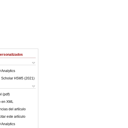
Personalizados
 Analytics
 Scholar H5M5 (
2021
)
l (pdf)
lo en XML
cias del artículo
tar este artículo
 Analytics