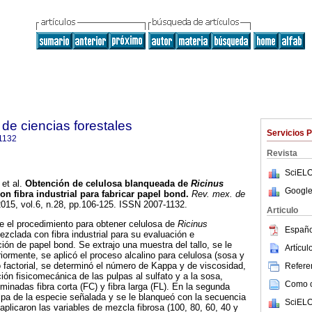
de ciencias forestales
Servicios 
1132
Revista
SciELO
et al.
Obtención de celulosa blanqueada de
Ricinus
Google
n fibra industrial para fabricar papel bond
.
Rev. mex. de
2015, vol.6, n.28, pp.106-125. ISSN 2007-1132.
Articulo
e el procedimiento para obtener celulosa de
Ricinus
Españo
clada con fibra industrial para su evaluación e
ción de papel bond. Se extrajo una muestra del tallo, se le
Artícu
riormente, se aplicó el proceso alcalino para celulosa (sosa y
 factorial, se determinó el número de Kappa y de viscosidad,
Referen
ión fisicomecánica de las pulpas al sulfato y a la sosa,
Como ci
minadas fibra corta (FC) y fibra larga (FL). En la segunda
ulpa de la especie señalada y se le blanqueó con la secuencia
SciELO
plicaron las variables de mezcla fibrosa (100, 80, 60, 40 y