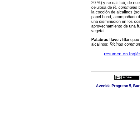
20 %) y se calificó, de nue
celulosa de
R. communis
b
la cocción de alcalinos (so
papel bond, acompañado de 
una disminución en los cost
aprovechamiento de una fu
vegetal.
Palabras llave :
Blanqueo 
alcalinos;
Ricinus commun
·
resumen en Inglé
Avenida Progreso 5, Barr