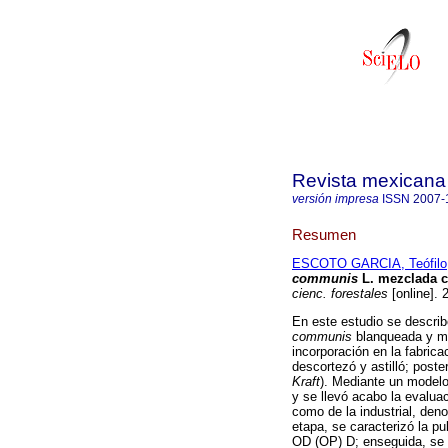
Revista mexicana 
versión impresa
ISSN
2007-
Resumen
ESCOTO GARCIA, Teófilo
communis
L. mezclada co
cienc. forestales
[online]. 
En este estudio se describ
communis
blanqueada y mez
incorporación en la fabrica
descortezó y astilló; poste
Kraft
). Mediante un modelo
y se llevó acabo la evaluac
como de la industrial, deno
etapa, se caracterizó la p
OD (OP) D; enseguida, se a