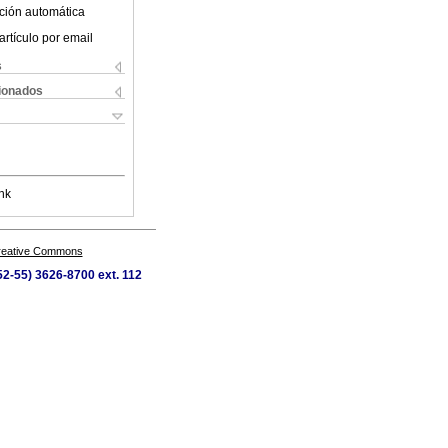
ción automática
artículo por email
s
cionados
nk
Creative Commons
52-55) 3626-8700 ext. 112