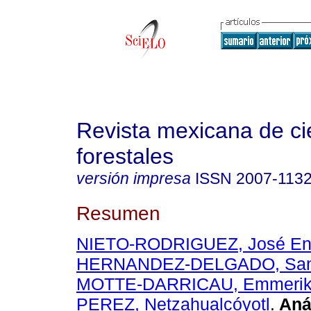
Revista mexicana de ci
forestales
versión impresa
ISSN
2007-113
Resumen
NIETO-RODRIGUEZ, José En
HERNANDEZ-DELGADO, San
MOTTE-DARRICAU, Emmeri
PEREZ, Netzahualcóyotl
.
Anál