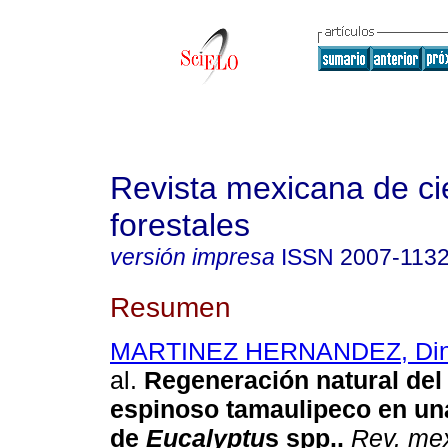
Revista mexicana de ci
forestales
versión impresa
ISSN
2007-113
Resumen
MARTINEZ HERNANDEZ, Dino
al.
Regeneración natural del
espinoso tamaulipeco en un
de
Eucalyptu
s spp.
.
Rev. mex