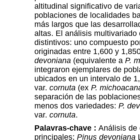
altitudinal significativo de var
poblaciones de localidades ba
más largos que las desarrolla
altas. El análisis multivaria
distintivos: uno compuesto po
originadas entre 1,600 y 1,8
devoniana
(equivalente a
P. 
integraron ejemplares de pobl
ubicados en un intervalo de 
var.
cornuta
(ex
P. michoacan
separación de las poblacione
menos dos variedades:
P. de
var.
cornuta
.
Palavras-chave :
Análisis d
principales;
Pinus devoniana
L