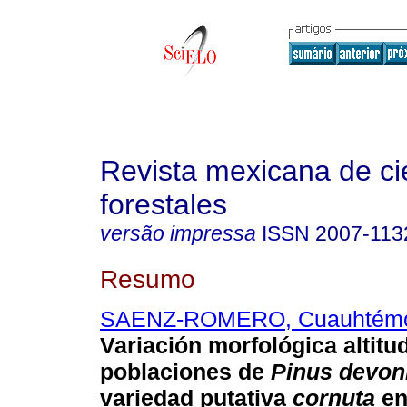
Revista mexicana de ci
forestales
versão impressa
ISSN
2007-113
Resumo
SAENZ-ROMERO, Cuauhtém
Variación morfológica altitud
poblaciones de
Pinus devo
variedad putativa
cornuta
en