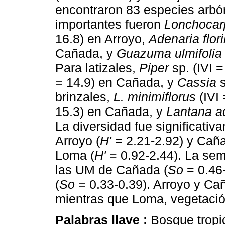
encontraron 83 especies arbór
importantes fueron
Lonchocarp
16.8) en Arroyo,
Adenaria flor
Cañada, y
Guazuma ulmifolia
Para latizales,
Piper
sp. (IVI =
= 14.9) en Cañada, y
Cassia
s
brinzales,
L. minimiflorus
(IVI 
15.3) en Cañada, y
Lantana ac
La diversidad fue significati
Arroyo (
H'
= 2.21-2.92) y Caña
Loma (
H'
= 0.92-2.44). La seme
las UM de Cañada (
So
= 0.46-
(
So
= 0.33-0.39). Arroyo y C
mientras que Loma, vegetació
Palabras llave :
Bosque tropi