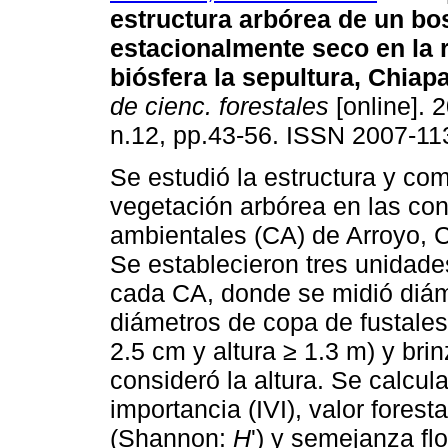
estructura arbórea de un bo
estacionalmente seco en la 
biósfera la sepultura, Chiap
de cienc. forestales
[online]. 2
n.12, pp.43-56. ISSN 2007-11
Se estudió la estructura y co
vegetación arbórea en las co
ambientales (CA) de Arroyo,
Se establecieron tres unidad
cada CA, donde se midió diáme
diámetros de copa de fustales
2.5 cm y altura ≥ 1.3 m) y brin
consideró la altura. Se calcul
importancia (IVI), valor forest
(Shannon:
H
') y semejanza fl