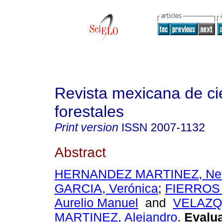
Revista mexicana de ci
forestales
Print version
ISSN
2007-1132
Abstract
HERNANDEZ MARTINEZ, Neft
GARCIA, Verónica
;
FIERROS
Aurelio Manuel
and
VELAZ
MARTINEZ, Alejandro
.
Evalua