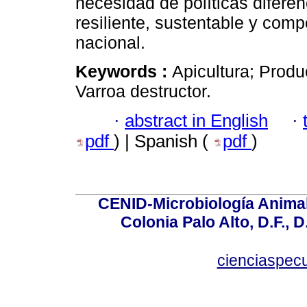
necesidad de políticas difer
resiliente, sustentable y compe
nacional.
Keywords :
Apicultura; Produ
Varroa destructor.
·
abstract in English
·
pdf
) | Spanish (
pdf
)
CENID-Microbiología Animal
Colonia Palo Alto, D.F., D
cienciaspec