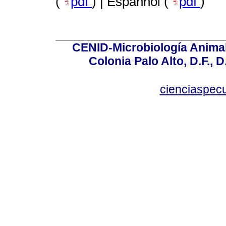
(
pdf
) | Espanhol (
pdf
)
CENID-Microbiología Animal
Colonia Palo Alto, D.F., D
cienciaspec