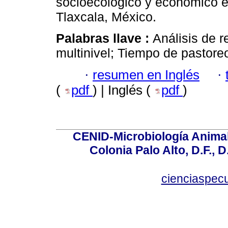
socioecológico y económico e
Tlaxcala, México.
Palabras llave :
Análisis de 
multinivel; Tiempo de pastoreo
·
resumen en Inglés
·
(
pdf
) | Inglés (
pdf
)
CENID-Microbiología Animal
Colonia Palo Alto, D.F., D
cienciaspec