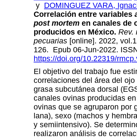
y
DOMINGUEZ VARA, Ignacio
Correlación entre variables
post mortem
en canales de 
producidos en México.
Rev. 
pecuarias
[online]. 2022, vol.1
126. Epub 06-Jun-2022. ISS
https://doi.org/10.22319/rmcp
El objetivo del trabajo fue est
correlaciones del área del ojo
grasa subcutánea dorsal (EGS
canales ovinas producidas e
ovinas que se agruparon por g
lana), sexo (machos y hembra
y semiintensivo). Se determinó
realizaron análisis de correla