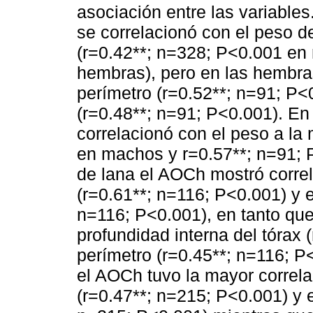
asociación entre las variable
se correlacionó con el peso de
(r=0.42**; n=328; P<0.001 en
hembras), pero en las hembras
perímetro (r=0.52**; n=91; P<
(r=0.48**; n=91; P<0.001). En
correlacionó con el peso a la
en machos y r=0.57**; n=91;
de lana el AOCh mostró correla
(r=0.61**; n=116; P<0.001) y e
n=116; P<0.001), en tanto que
profundidad interna del tórax 
perímetro (r=0.45**; n=116; P<
el AOCh tuvo la mayor correla
(r=0.47**; n=215; P<0.001) y e