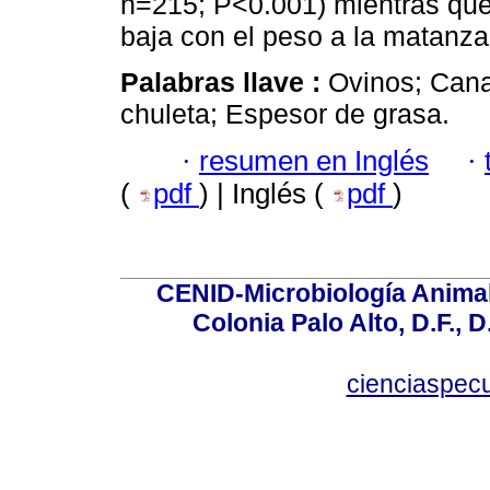
n=215; P<0.001) mientras que
baja con el peso a la matanza
Palabras llave :
Ovinos; Cana
chuleta; Espesor de grasa.
·
resumen en Inglés
·
(
pdf
) | Inglés (
pdf
)
CENID-Microbiología Animal
Colonia Palo Alto, D.F., D
cienciaspec