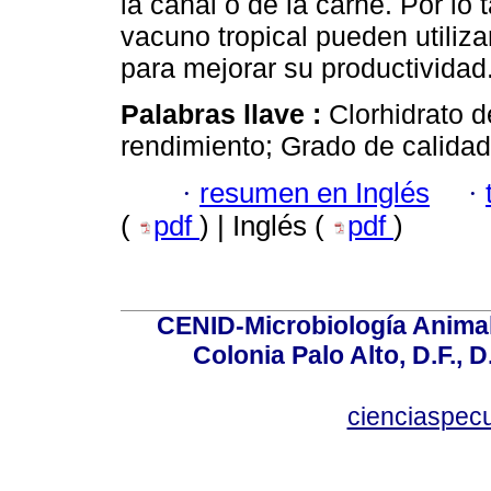
la canal o de la carne. Por lo
vacuno tropical pueden utiliz
para mejorar su productividad
Palabras llave :
Clorhidrato d
rendimiento; Grado de calidad
·
resumen en Inglés
·
(
pdf
) | Inglés (
pdf
)
CENID-Microbiología Animal
Colonia Palo Alto, D.F., D
cienciaspec