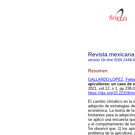
Revista mexicana 
versión On-line
ISSN
2448-
Resumen
GALLARDO-LOPEZ, Felip
apicultores: un caso de 
2021, vol.12, n.1, pp.238
https://doi.org/10.22319/r
El cambio climático en la 
adopción de estrategias de
económica. La teoría de la
limitantes para la adopción
se aplicó una encuesta que 
y el comportamiento de los 
Se observó que: 1) los apic
problema de la apicultura; 