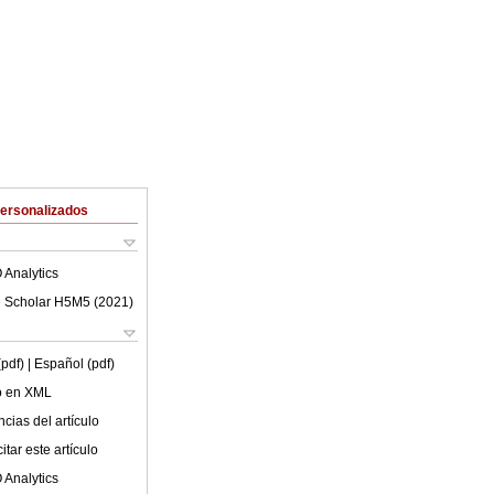
Personalizados
 Analytics
 Scholar H5M5 (
2021
)
(pdf)
| Español (pdf)
lo en XML
cias del artículo
tar este artículo
 Analytics