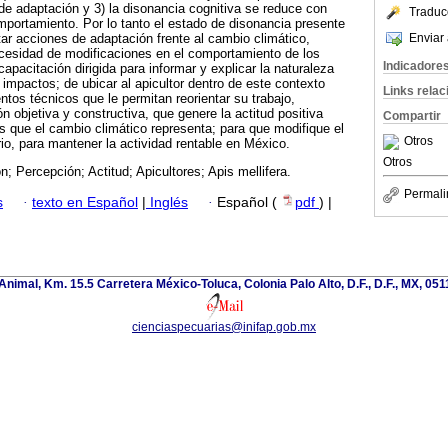
 de adaptación y 3) la disonancia cognitiva se reduce con
Traduc
omportamiento. Por lo tanto el estado de disonancia presente
Enviar 
tar acciones de adaptación frente al cambio climático,
ecesidad de modificaciones en el comportamiento de los
Indicadore
capacitación dirigida para informar y explicar la naturaleza
 impactos; de ubicar al apicultor dentro de este contexto
Links rela
tos técnicos que le permitan reorientar su trabajo,
 objetiva y constructiva, que genere la actitud positiva
Compartir
tos que el cambio climático representa; para que modifique el
Otros
o, para mantener la actividad rentable en México.
Otros
n; Percepción; Actitud; Apicultores; Apis mellifera.
Permali
s
·
texto en Español
|
Inglés
·
Español (
pdf
) |
nimal, Km. 15.5 Carretera México-Toluca, Colonia Palo Alto, D.F., D.F., MX, 0511
cienciaspecuarias@inifap.gob.mx