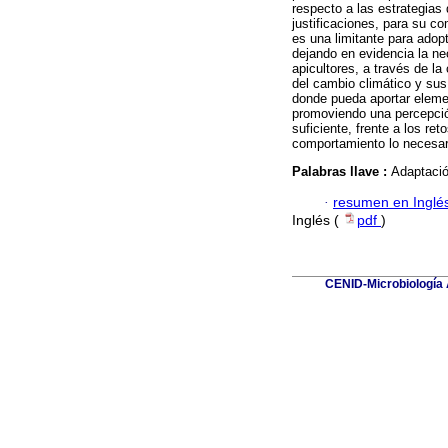
respecto a las estrategias
justificaciones, para su c
es una limitante para adop
dejando en evidencia la n
apicultores, a través de la 
del cambio climático y sus
donde pueda aportar elemen
promoviendo una percepción
suficiente, frente a los re
comportamiento lo necesari
Palabras llave :
Adaptació
·
resumen en Inglé
Inglés (
pdf
)
CENID-Microbiología A