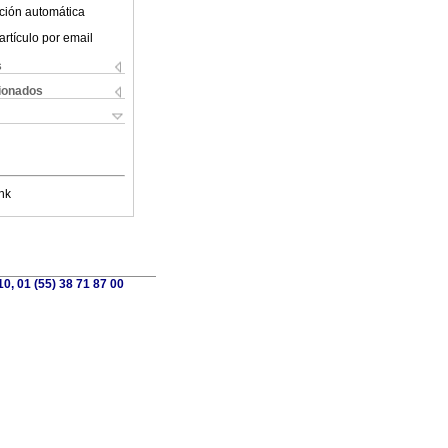
ción automática
artículo por email
s
cionados
nk
0, 01 (55) 38 71 87 00