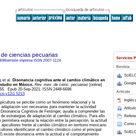
de ciencias pecuarias
Servicios 
6698
versión impresa
ISSN
2007-1124
Revista
SciELO
e
et al.
Disonancia cognitiva ante el cambio climático en
Google
estudio en México.
Rev. mex. de cienc. pecuarias
[online].
-255. Epub 20-Sep-2021. ISSN 2448-6698.
Articulo
mcp.v12i1.5213
.
Inglés 
apicultura se percibe como un fenómeno relacional y la
 adaptación son necesarias para mantener la actividad
Artícu
 Disonancia Cognitiva de Festinger, ayuda a comprender las
 de estrategias de adaptación al cambio climático. Para ello
Referen
permitiera explorar la relación entre la percepción, la actitud
Como ci
apicultores frente al cambio climático en territorio mexicano.
ultores identificaron el cambio climático como el principal
SciELO
2) existe disonancia entre la actitud y el comportamiento