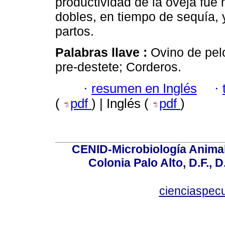
productividad de la oveja fue 
dobles, en tiempo de sequía,
partos.
Palabras llave :
Ovino de pel
pre-destete; Corderos.
·
resumen en Inglés
·
(
pdf
) | Inglés (
pdf
)
CENID-Microbiología Animal
Colonia Palo Alto, D.F., D
cienciaspec