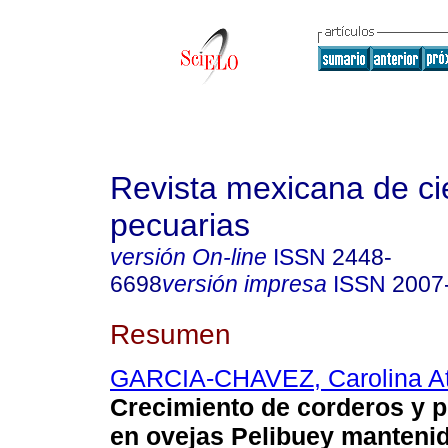
Revista mexicana de ci
pecuarias
versión On-line
ISSN
2448-
6698
versión impresa
ISSN
2007
Resumen
GARCIA-CHAVEZ, Carolina A
Crecimiento de corderos y p
en ovejas Pelibuey manteni