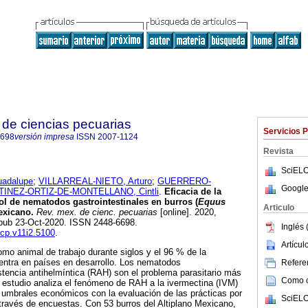
de ciencias pecuarias
Servicios 
6698
versión impresa
ISSN
2007-1124
Revista
SciELO
adalupe
;
VILLARREAL-NIETO, Arturo
;
GUERRERO-
Google
INEZ-ORTIZ-DE-MONTELLANO, Cintli
.
Eficacia de la
rol de nematodos gastrointestinales en burros (
Equus
Articulo
mexicano.
Rev. mex. de cienc. pecuarias
[online]. 2020,
Epub 23-Oct-2020. ISSN 2448-6698.
Inglés 
mcp.v11i2.5100
.
Artícu
mo animal de trabajo durante siglos y el 96 % de la
entra en países en desarrollo. Los nematodos
Referen
istencia antihelmíntica (RAH) son el problema parasitario más
Como ci
 estudio analiza el fenómeno de RAH a la ivermectina (IVM)
 umbrales económicos con la evaluación de las prácticas por
SciELO
a través de encuestas. Con 53 burros del Altiplano Mexicano,