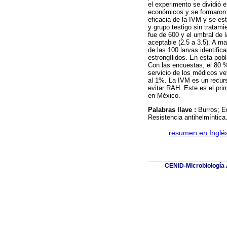
el experimento se dividió 
económicos y se formaron l
eficacia de la IVM y se es
y grupo testigo sin trata
fue de 600 y el umbral de 
aceptable (2.5 a 3.5). A m
de las 100 larvas identific
estrongílidos. En esta pob
Con las encuestas, el 80 % 
servicio de los médicos ve
al 1%. La IVM es un recur
evitar RAH. Este es el prim
en México.
Palabras llave :
Burros; E
Resistencia antihelmíntica
·
resumen en Inglé
CENID-Microbiología A