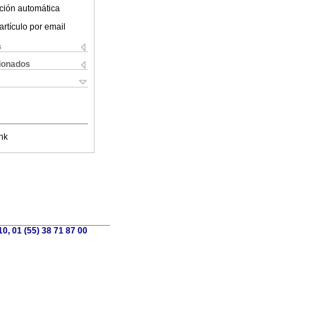
ción automática
artículo por email
s
cionados
nk
0, 01 (55) 38 71 87 00