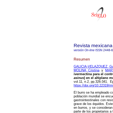
Revista mexicana 
versión On-line
ISSN
2448-
Resumen
GALICIA-VELAZQUEZ, Gu
MOLINA, Cristina
y
MART
ivermectina para el cont
asinus
) en el altiplano 
vol.11, n.2, pp.326-341. 
https://doi.org/10.22319/r
El burro se ha empleado co
población mundial se encu
gastrointestinales con res
grave de los équidos. Este
en burros, y se consideran
parte de los propietarios 