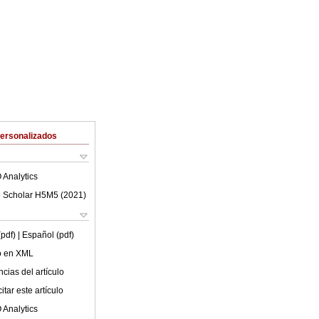
Personalizados
 Analytics
 Scholar H5M5 (
2021
)
(pdf)
| Español (pdf)
lo en XML
cias del artículo
tar este artículo
 Analytics