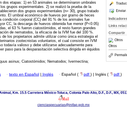
en dos etapas: 1) en 53 animales se determinaron umbrales
Traduc
os grupos experimentales. 2) se realizó la prueba de la
Enviar 
tablecieron dos grupos experimentales (n= 30), grupo tratado
miento. El umbral económico de huevos por gramo de heces
Indicadore
la condición corporal (CC) del 91 % de los animales fue
ayor CC, la descarga de huevos obtenida fue menor (P<0.05)
Links rela
adas, el 63 % fueron ciatostómidos, el resto fueron grandes
lación de nematodos, la eficacia de la IVM fue del 100 %.
Compartir
de los propietarios admite utilizar como única estrategia el
Otros
terinarios zootecnistas voluntarios, el cual consiste en IVM
so todavía valioso y debe utilizarse adecuadamente para
Otros
er paso para la desparasitación selectiva dirigida en équidos
Permali
quus asinus; Ciatostómidos; Nematodos; Ivermectina;
.
s
·
texto en Español
|
Inglés
·
Español (
pdf
) | Inglés (
pdf
)
nimal, Km. 15.5 Carretera México-Toluca, Colonia Palo Alto, D.F., D.F., MX, 0511
cienciaspecuarias@inifap.gob.mx