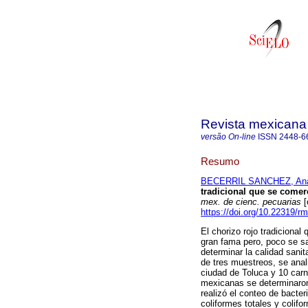
Revista mexicana 
versão On-line
ISSN
2448-6
Resumo
BECERRIL SANCHEZ, Ana
tradicional que se comer
mex. de cienc. pecuarias
[
https://doi.org/10.22319/r
El chorizo rojo tradiciona
gran fama pero, poco se sa
determinar la calidad sanit
de tres muestreos, se anal
ciudad de Toluca y 10 carn
mexicanas se determinaron
realizó el conteo de bacte
coliformes totales y colif