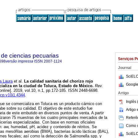
de ciencias pecuarias
Serviços P
698
versão impressa
ISSN
2007-1124
Journal
SciELO
 Laura
et al.
La calidad sanitaria del chorizo rojo
Google
cializa en la ciudad de Toluca, Estado de México.
Rev.
online]. 2019, vol.10, n.1, pp.172-185. ISSN 2448-6698.
Artigo
mcp.v10i1.4344
.
Inglês 
l que se comercializa en Toluca es un producto cárnico con
be sobre su calidad. El objetivo de este estudio fue
Artigo
aria de este embutido en diversos puntos de venta. A partir
izaron 75 muestras de los cuatro principales mercados de la
Referên
icerías especializadas. Con base en normas oficiales
Como ci
: aw, humedad, pH, acidez y contenido de nitritos. Se
rias mesófilas aerobias (BMA), bacterias ácido lácticas (BAL),
SciELO
ormes fecales; así como la detección de Salmonella spp. y