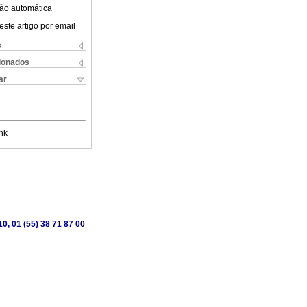
ão automática
este artigo por email
s
cionados
ar
nk
0, 01 (55) 38 71 87 00