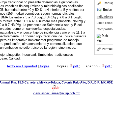
 rojo tradicional no presentó diferencias significativas
Traduç
las variables fisicoquímicas y microbiológicas analizadas.
Enviar 
5; humedad entre 40 y 50 %; pH inferior a 5 y nitritos por
imos (156 mg/kg) permitidos según normas oficiales
Indicadore
 BMA fue entre 7.3 a 7.8 Log10 UFC/g y 7.8 a 8.1 Log10
s totales entre 11.1 a 48.6 número más probable, NMP/g y
Links rela
.9 a 9.7 NMP/g. La presencia de Salmonella spp. y E.coli
mercados como en carnicerías especializadas,
Compartilh
aturaleza; y el porcentaje de incidencia varió entre 11.1 a
Mais
ectivamente. El chorizo rojo tradicional de Toluca presenta
s, pero es imperativo implementar programas de manejo
Mais
e su producción, almacenamiento y comercialización, que
un embutido no sólo típico de la región, sino inocuo.
Permali
rojo toluqueño; Inocuidad; Embutidos tradicionales
ceae; Calidad.
·
texto em Espanhol
|
Inglês
·
Inglês (
pdf
) | Espanhol (
pdf
)
nimal, Km. 15.5 Carretera México-Toluca, Colonia Palo Alto, D.F., D.F., MX, 0511
cienciaspecuarias@inifap.gob.mx