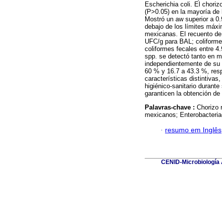
Escherichia coli. El chorizo
(P>0.05) en la mayoría de 
Mostró un aw superior a 0.9
debajo de los límites máx
mexicanas. El recuento de
UFC/g para BAL; coliforme
coliformes fecales entre 4
spp. se detectó tanto en 
independientemente de su n
60 % y 16.7 a 43.3 %, resp
características distintiva
higiénico-sanitario durant
garanticen la obtención de 
Palavras-chave :
Chorizo 
mexicanos; Enterobacteria
·
resumo em Inglês
CENID-Microbiología A