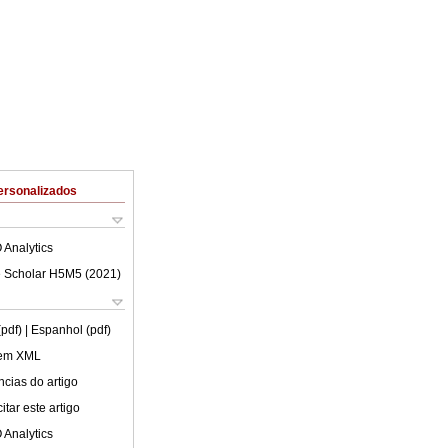
ersonalizados
 Analytics
 Scholar H5M5 (
2021
)
(pdf)
| Espanhol (pdf)
 em XML
cias do artigo
tar este artigo
 Analytics