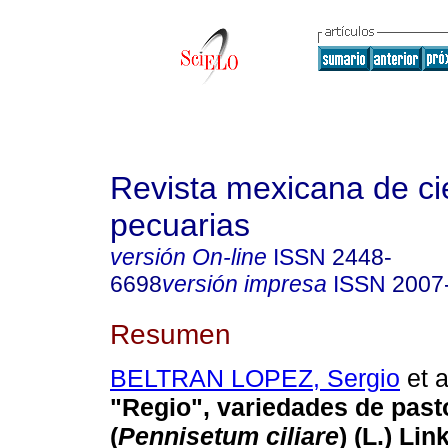
Revista mexicana de ci
pecuarias
versión On-line
ISSN
2448-
6698
versión impresa
ISSN
2007
Resumen
BELTRAN LOPEZ, Sergio
et a
"Regio", variedades de past
(
Pennisetum ciliare
) (L.) Li