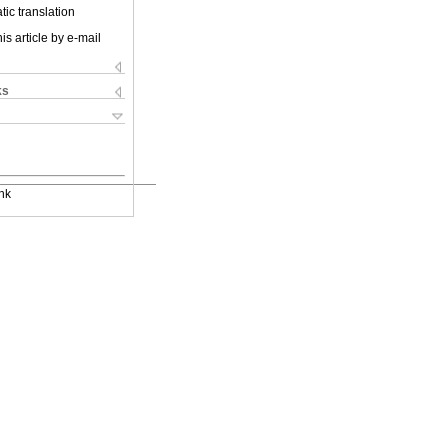
ic translation
is article by e-mail
ks
nk