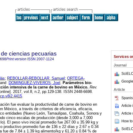
de ciencias pecuarias
Services 
6698
Print version
ISSN
2007-1124
Journal
SciELO
lás
;
REBOLLAR-REBOLLAR, Samuel
;
ORTEGA-
Google
and
DOMINGUEZ-VIVEROS, Joel
.
Parámetros bio-
ión intensiva de la carne de bovino en México.
Rev.
Article
online]. 2017, vol.8, n.2, pp.129-138. ISSN 2448-6698.
mcp.v8i2.4415
.
Spanis
gación fue evaluar la productividad de carne de bovino en
Article
 México, a través de criterios de eficiencia, eficacia,
nco entidades (Nuevo León, Tamaulipas, Coahuila, Sonora y
Article
ando cinco escalas de producción (desde 3,000 a 7,000
How to 
lo). El peso vivo inicial promedio fue 267.00 ± 35.99 kg y
clo productivo promedio fue de 136 ± 22 días y 2.67 ± 0.34
SciELO
cia fue de 7.84 ± 1.39 kg alimento/kg y 61.20 ± 0.84 % de