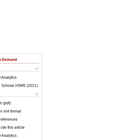
on Demand
 Analytics
 Scholar H5M5 (
2021
)
h (pdf)
 in xml format
 references
cite this article
 Analytics