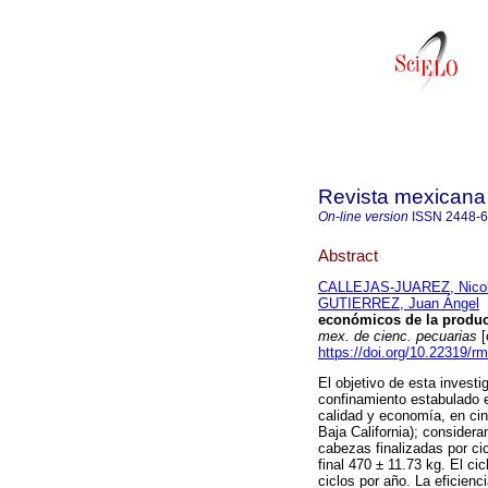
Revista mexicana 
On-line version
ISSN
2448-
Abstract
CALLEJAS-JUAREZ, Nico
GUTIERREZ, Juan Ángel
económicos de la producc
mex. de cienc. pecuarias
[
https://doi.org/10.22319/r
El objetivo de esta investi
confinamiento estabulado en
calidad y economía, en ci
Baja California); consider
cabezas finalizadas por cic
final 470 ± 11.73 kg. El ci
ciclos por año. La eficien