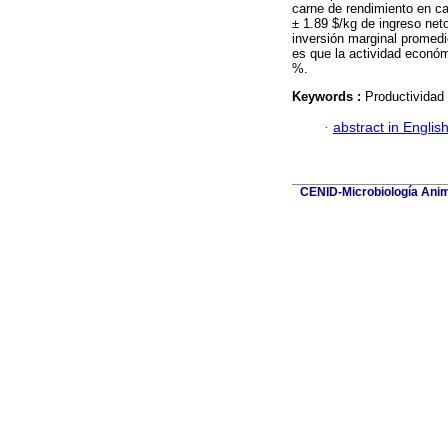
carne de rendimiento en ca
± 1.89 $/kg de ingreso neto
inversión marginal promed
es que la actividad econó
%.
Keywords :
Productividad 
·
abstract in Englis
CENID-Microbiología Anima