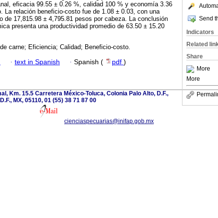
nal, eficacia 99.55 ± 0.26 %, calidad 100 % y economía 3.36
Automat
. La relación beneficio-costo fue de 1.08 ± 0.03, con una
Send th
io de 17,815.98 ± 4,795.81 pesos por cabeza. La conclusión
mica presenta una productividad promedio de 63.50 ± 15.20
Indicators
Related lin
de carne; Eficiencia; Calidad; Beneficio-costo.
Share
h
·
text in Spanish
·
Spanish (
pdf
)
More
More
l, Km. 15.5 Carretera México-Toluca, Colonia Palo Alto, D.F.,
Permali
D.F., MX, 05110, 01 (55) 38 71 87 00
cienciaspecuarias@inifap.gob.mx