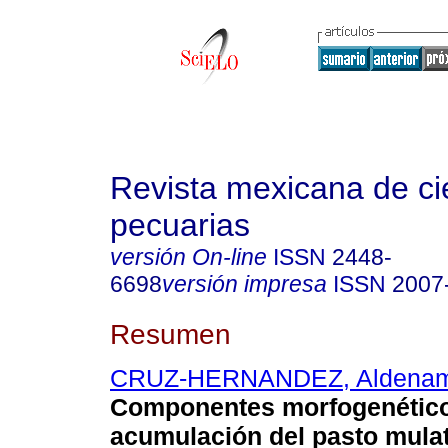
Revista mexicana de ci
pecuarias
versión On-line
ISSN
2448-
6698
versión impresa
ISSN
2007
Resumen
CRUZ-HERNANDEZ, Aldena
Componentes morfogenétic
acumulación del pasto mulat