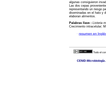
algunas consiguieron invadi
Las dos cepas provenientes
representando un riesgo p
diseminadas en el hato y d
elaboran alimentos.
Palabras llave :
Listeria 
Crecimiento intracelular; 
·
resumen en Inglé
Todo el con
CENID-Microbiología A