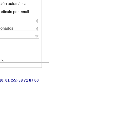
ción automática
artículo por email
s
cionados
nk
0, 01 (55) 38 71 87 00