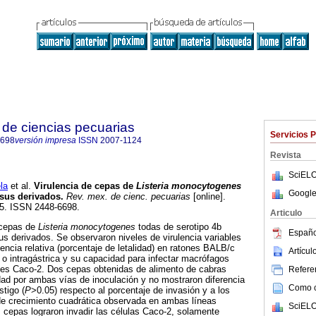
de ciencias pecuarias
Servicios 
6698
versión impresa
ISSN
2007-1124
Revista
SciELO
la
et al.
Virulencia de cepas de
Listeria monocytogenes
Google
 sus derivados
.
Rev. mex. de cienc. pecuarias
[online].
55. ISSN 2448-6698.
Articulo
 cepas de
Listeria monocytogenes
todas de serotipo 4b
Españo
s derivados. Se observaron niveles de virulencia variables
encia relativa (porcentaje de letalidad) en ratones BALB/c
Artícu
 o intragástrica y su capacidad para infectar macrófagos
ales Caco-2. Dos cepas obtenidas de alimento de cabras
Referen
dad por ambas vías de inoculación y no mostraron diferencia
Como ci
stigo (
P
>0.05) respecto al porcentaje de invasión y a los
 de crecimiento cuadrática observada en ambas líneas
SciELO
s cepas lograron invadir las células Caco-2, solamente