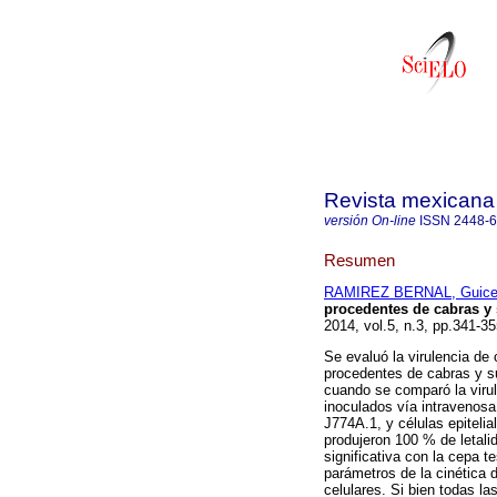
Revista mexicana 
versión On-line
ISSN
2448-
Resumen
RAMIREZ BERNAL, Guice
procedentes de cabras y
2014, vol.5, n.3, pp.341-3
Se evaluó la virulencia de
procedentes de cabras y su
cuando se comparó la virul
inoculados vía intravenosa
J774A.1, y células epiteli
produjeron 100 % de letali
significativa con la cepa te
parámetros de la cinética
celulares. Si bien todas la