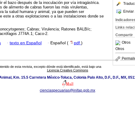
r el bazo después de la inoculación por vía intragástrica.
Traduc
 de alimento de cabras fueron las más virulentas,
Enviar 
ara la salud humana y animal, ya que pueden ser
e este a otras explotaciones o a las instalaciones donde se
Indicadore
Links rela
monocytogenes
; Cabras; Virulencia; Ratones BALB/c;
Macrófagos J774A.1; Caco-2.
Compartir
Otros
s
·
texto en Español
·
Español (
pdf
)
Otros
Permali
tenido de esta revista, excepto dónde está identificado, está bajo una
Licencia Creative Commons
nimal, Km. 15.5 Carretera México-Toluca, Colonia Palo Alto, D.F., D.F., MX, 0511
cienciaspecuarias@inifap.gob.mx