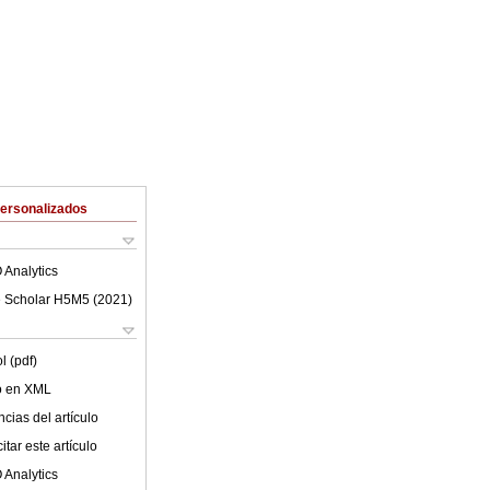
Personalizados
 Analytics
 Scholar H5M5 (
2021
)
l (pdf)
lo en XML
cias del artículo
tar este artículo
 Analytics