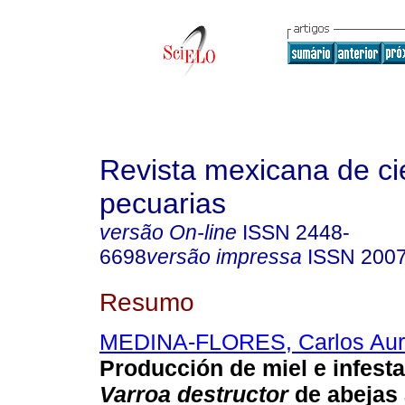
Revista mexicana de ci
pecuarias
versão On-line
ISSN
2448-
6698
versão impressa
ISSN
2007
Resumo
MEDINA-FLORES, Carlos Aur
Producción de miel e infest
Varroa destructor
de abejas 