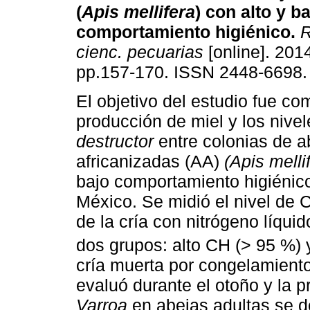
(
Apis mellifera
) con alto y b
comportamiento higiénico
.
R
cienc. pecuarias
[online]. 2014
pp.157-170. ISSN 2448-6698.
El objetivo del estudio fue co
producción de miel y los nive
destructor
entre colonias de a
africanizadas (AA)
(Apis melli
bajo comportamiento higiénico
México. Se midió el nivel de 
de la cría con nitrógeno líquid
dos grupos: alto CH (> 95 %) 
cría muerta por congelamiento
evaluó durante el otoño y la p
Varroa
en abejas adultas se d