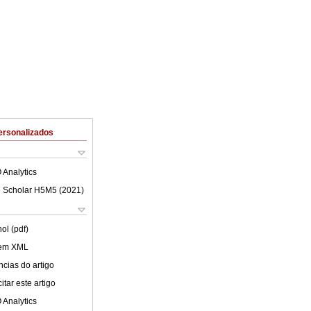
ersonalizados
 Analytics
 Scholar H5M5 (
2021
)
ol (pdf)
 em XML
cias do artigo
tar este artigo
 Analytics