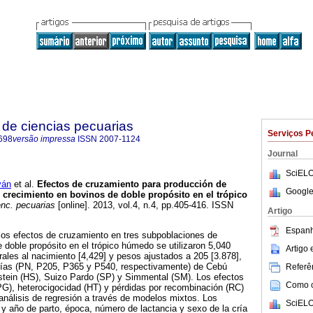
de ciencias pecuarias
Serviços P
698
versão impressa
ISSN
2007-1124
Journal
SciELO
ván
et al.
Efectos de cruzamiento para producción de
Google
e crecimiento en bovinos de doble propósito en el trópico
nc. pecuarias
[online]. 2013, vol.4, n.4, pp.405-416. ISSN
Artigo
Espanh
 los efectos de cruzamiento en tres subpoblaciones de
doble propósito en el trópico húmedo se utilizaron 5,040
Artigo
rales al nacimiento [4,429] y pesos ajustados a 205 [3.878],
 días (PN, P205, P365 y P540, respectivamente) de Cebú
Referên
stein (HS), Suizo Pardo (SP) y Simmental (SM). Los efectos
Como ci
(PG), heterocigocidad (HT) y pérdidas por recombinación (RC)
nálisis de regresión a través de modelos mixtos. Los
SciELO
o y año de parto, época, número de lactancia y sexo de la cría