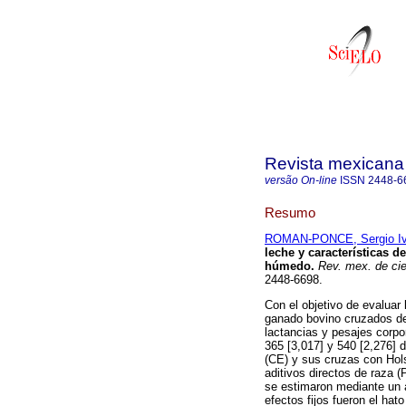
Revista mexicana 
versão On-line
ISSN
2448-6
Resumo
ROMAN-PONCE, Sergio I
leche y características d
húmedo
.
Rev. mex. de cie
2448-6698.
Con el objetivo de evaluar
ganado bovino cruzados de 
lactancias y pesajes corpo
365 [3,017] y 540 [2,276]
(CE) y sus cruzas con Hol
aditivos directos de raza 
se estimaron mediante un a
efectos fijos fueron el hat