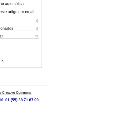
ão automática
este artigo por email
s
cionados
ar
nk
a Creative Commons
0, 01 (55) 38 71 87 00