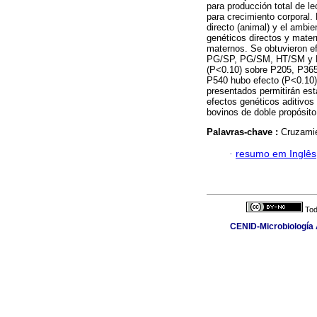
para producción total de l
para crecimiento corporal. 
directo (animal) y el ambi
genéticos directos y mate
maternos. Se obtuvieron 
PG/SP, PG/SM, HT/SM y R
(P<0.10) sobre P205, P36
P540 hubo efecto (P<0.10)
presentados permitirán est
efectos genéticos aditivos
bovinos de doble propósito
Palavras-chave :
Cruzamie
·
resumo em Inglês
Tod
CENID-Microbiología A