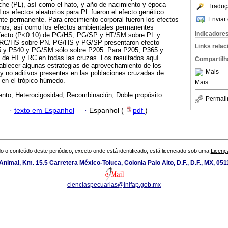
eche (PL), así como el hato, y año de nacimiento y época
Traduç
Los efectos aleatorios para PL fueron el efecto genético
Enviar 
ente permanente. Para crecimiento corporal fueron los efectos
rnos, así como los efectos ambientales permanentes
Indicadore
efecto (P<0.10) de PG/HS, PG/SP y HT/SM sobre PL y
C/HS sobre PN. PG/HS y PG/SP presentaron efecto
Links rela
5 y P540 y PG/SM sólo sobre P205. Para P205, P365 y
 de HT y RC en todas las cruzas. Los resultados aquí
Compartilh
ablecer algunas estrategias de aprovechamiento de los
Mais
 y no aditivos presentes en las poblaciones cruzadas de
 en el trópico húmedo.
Mais
nto; Heterocigosidad; Recombinación; Doble propósito.
Permali
·
texto em Espanhol
·
Espanhol (
pdf
)
o o conteúdo deste periódico, exceto onde está identificado, está licenciado sob uma
Licenç
nimal, Km. 15.5 Carretera México-Toluca, Colonia Palo Alto, D.F., D.F., MX, 0511
cienciaspecuarias@inifap.gob.mx