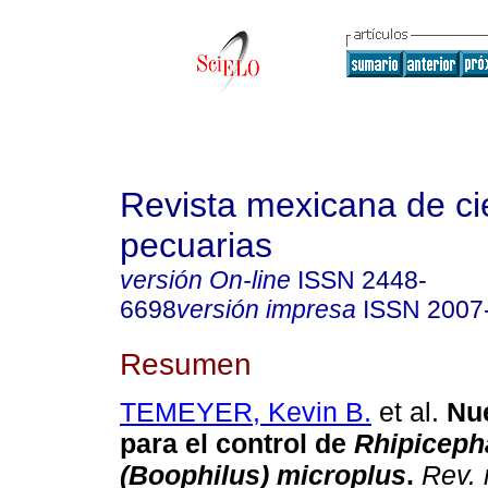
Revista mexicana de ci
pecuarias
versión On-line
ISSN
2448-
6698
versión impresa
ISSN
2007
Resumen
TEMEYER, Kevin B.
et al.
Nu
para el control de
Rhipiceph
(Boophilus)
microplus
.
Rev. 