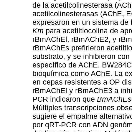
de la acetilcolinesterasa (AC
acetilcolinesterasas (AChE, E
expresaron en un sistema de 
Km
para acetiltiocolina de ap
rBmAChEl, rBmAChE2, y rBmA
rBmAChEs prefirieron acetiltio
substrato, y se inhibieron con 
específico de AChE, BW284C5
bioquímica como AChE. La ex
en cepas resistentes a OP dis
rBmAChEl y rBmAChE3 a inhib
PCR indicaron que
BmAChEs
Múltiples transcripciones ob
sugiere el empalme alternativ
por qRT-PCR con ADN genómic