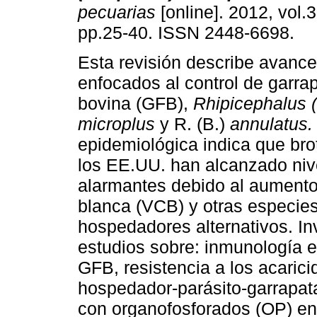
pecuarias
[online]. 2012, vol.3
pp.25-40. ISSN 2448-6698.
Esta revisión describe avances
enfocados al control de garrap
bovina (GFB),
Rhipicephalus 
microplus
y R. (B.)
annulatus.
epidemiológica indica que br
los EE.UU. han alcanzado niv
alarmantes debido al aumento
blanca (VCB) y otras especie
hospedadores alternativos. I
estudios sobre: inmunología 
GFB, resistencia a los acarici
hospedador-parásito-garrapata
con organofosforados (OP) en