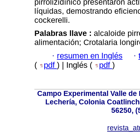
pirrolizidínico presentaron act
líquidas, demostrando eficienc
cockerelli.
Palabras llave :
alcaloide pir
alimentación; Crotalaria longir
·
resumen en Inglés
·
(
pdf
) | Inglés (
pdf
)
Campo Experimental Valle de 
Lechería, Colonia Coatlinc
56250, (
revista_