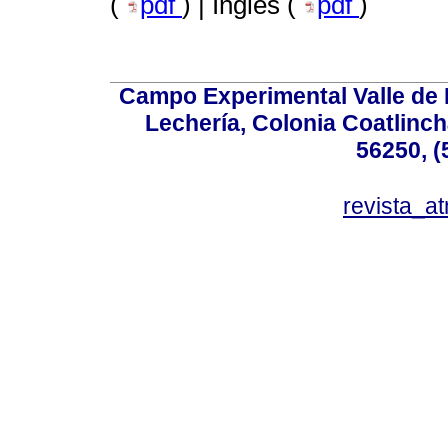
(
pdf
) | Inglés (
pdf
)
Campo Experimental Valle de 
Lechería, Colonia Coatlinc
56250, (
revista_